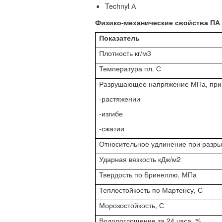
Technyl
А
Физико-механические свойства ПА 
Показатель
Плотность кг/м3
Температура пл. С
Разрушающее напряжение МПа, при
-растяжении
-изгибе
-сжатии
Относительное удлинение при разры
Ударная вязкость кДж/м2
Твердость по Бринеллю, МПа
Теплостойкость по Мартенсу, С
Морозостойкость, С
Водопоглощение за 24 часа, %