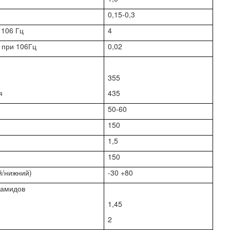
0,15-0,3
 106 Гц
4
ь при 106Гц
0,02
355
я
435
50-60
150
1,5
150
й/нижний)
-30 +80
иамидов
1,45
2