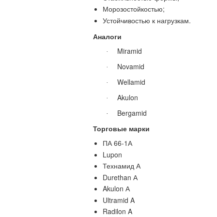
Морозостойкостью;
Устойчивостью к нагрузкам.
Аналоги
Miramid
·
Novamid
·
Wellamid
·
Akulon
·
Bergamid
·
Торговые марки
ПА 66-1А
Lupon
Технамид А
Durethan
А
Akulon
А
Ultramid A
Radilon
A