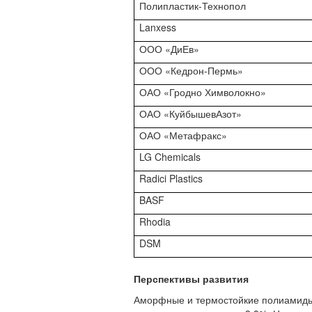
Полипластик-Технопол
Lanxess
ООО «ДиЕв»
ООО «Кедрон-Пермь»
ОАО «Гродно Химволокно»
ОАО «КуйбышевАзот»
ОАО «Метафракс»
LG
Chemicals
Radici
Plastics
BASF
Rhodia
DSM
Перспективы развития
Аморфные и термостойкие полиамиды