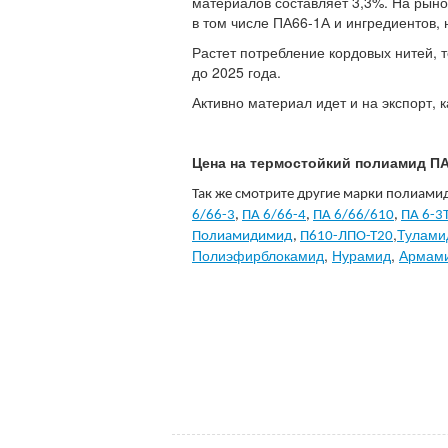
материалов составляет 3,3%. На рыно
в том числе ПА66-1А и ингредиентов,
Растет потребление кордовых нитей, т
до 2025 года.
Активно материал идет и на экспорт,
Цена на термостойкий полиамид ПА
Так же смотрите другие марки полиами
6/66-3
,
ПА 6/66-4
,
ПА 6/66/610
,
ПА 6-3
,
Тулами
Полиамидимид
,
П610-ЛПО-Т20
Полиэфирблокамид
,
Нурамид
,
Армам