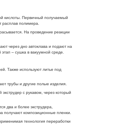
ой кислоты. Первичный получаемый
т расплав полимера.
брасывается. На проведение реакции
ают через дно автоклава и подают на
тап – сушка в вакуумной среде.
ей. Также используют литье под
ают трубы и другие полые изделия.
 экструдер с рукавом, через который
ся два и более экструдера,
тва получают композиционные пленки.
 применимая технология переработки