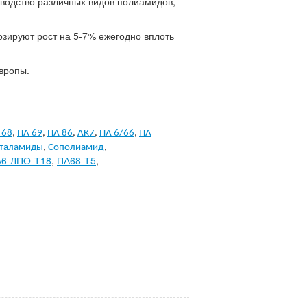
зводство различных видов полиамидов,
озируют рост на 5-7% ежегодно вплоть
Европы.
 68
,
ПА 69
,
ПА 86
,
АК7
,
ПА 6/66
,
ПА
таламиды
,
Сополиамид
,
6-ЛПО-Т18
,
ПА68-Т5
,