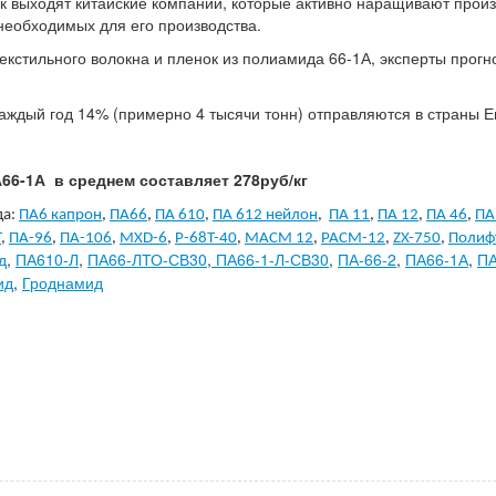
к выходят китайские компании, которые активно наращивают прои
 необходимых для его производства.
екстильного волокна и пленок из полиамида 66-1А, эксперты прогн
 каждый год 14% (примерно 4 тысячи тонн) отправляются в страны 
66-1А в среднем составляет 278руб/кг
да:
ПА6 капрон
,
ПА66
,
ПА 610
,
ПА 612 нейлон
,
ПА 11
,
ПА 12
,
ПА 46
,
ПА
Т
,
ПА-96
,
ПА-106
,
MXD-6
,
P-68Т-40
,
МАСМ 12
,
РАСМ-12
,
ZX-750
,
Полиф
д
,
ПА610-Л
,
ПА66-ЛТО-СВ30
,
ПА66-1-Л-СВ30
,
ПА-66-2
,
ПА66-1А
,
ПА
ид
,
Гроднамид