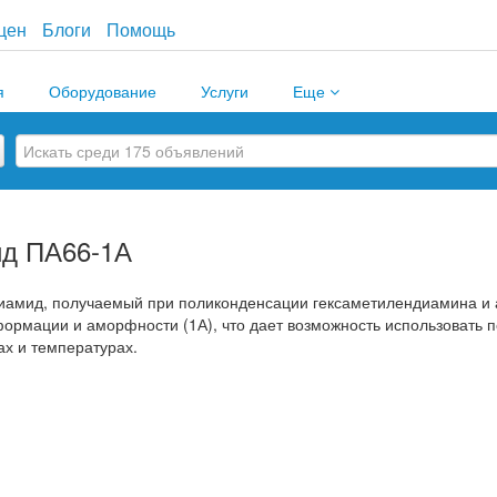
цен
Блоги
Помощь
я
Оборудование
Услуги
Еще
ид ПА66-1А
иамид, получаемый при поликонденсации гексаметилендиамина и 
еформации и аморфности (1А), что дает возможность использовать 
х и температурах.