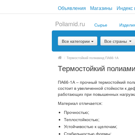
Объявления
Магазины
Индекс 
Poliamid.ru
Сырье
Издели
Все категории
Все страны
/
Термостойкий полиамид ПА66-1А
Термостойкий полиам
ПА66-1А – прочный термостойкий пол
состоит в увеличенной стойкости к д
работающих при повышенных нагрузка
Материал отличается:
Прочностью;
Теплостойкостью;
Устойчивостью к щелочам;
Стабильностью формы;