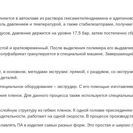
яется в автоклаве из раствора гексаметилендиамина и адипинов
соль давлением и температурой, а также стабилизаторами, получаю
дусов, давление держится на уровне 17,5 бар, затем постепенно с
стой и кратковременный. После выделения полимера его выдавлив
луфабрикат гранулируется в специальной машине. Завершающий э
 основном, методами экструзии: прямой, с раздувом, со-экструзи
 деталей.
специальное оборудование – экструдер. С его помощью изготавлив
ния пленок. Для данного процесса также используется специальный
слойную структуру из гибких пленок. К одной головке присоединяют
дительности, работают на одной скорости. В процессе производс
плавлять ПА в изделия самых разных форм. Это простая и широко