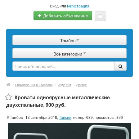
Вход
или
Регистрация
Добавить объявление
Главная
Тамбов
Сырье
Все категории
Изделия
Оборудование
Услуги
/
Объявления в Тамбове
/
Изделия
/
Другое
Еще
Кровати одноярусные металлические
двухспальные
,
900 руб.
Тамбов
| 13 сентября 2018,
Таисия
, номер: 639, просмотры: 396