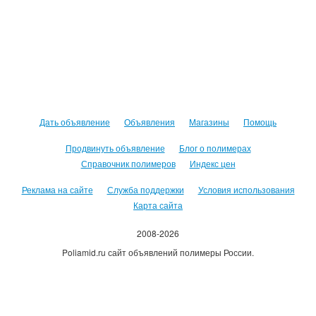
Дать объявление
Объявления
Магазины
Помощь
Продвинуть объявление
Блог о полимерах
Справочник полимеров
Индекс цен
Реклама на сайте
Служба поддержки
Условия использования
Карта сайта
2008-2026
Poliamid.ru сайт объявлений полимеры России.
Использование сайта, означает согласие с
Пользовательским
соглашением
.
Оплачивая услуги сайта, вы принимаете
оферту
.