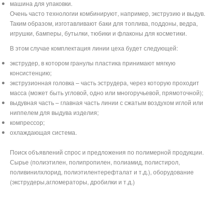
машина для упаковки.
Очень часто технологии комбинируют, например, экструзию и выдув.
Таким образом, изготавливают баки для топлива, поддоны, ведра,
игрушки, бамперы, бутылки, тюбики и флаконы для косметики.
В этом случае комплектация линии цеха будет следующей:
экструдер, в котором гранулы пластика принимают мягкую
консистенцию;
экструзионная головка – часть эструдера, через которую проходит
масса (может быть угловой, одно или многоручьевой, прямоточной);
выдувная часть – главная часть линии с сжатым воздухом иглой или
ниппелем для выдува изделия;
компрессор;
охлаждающая система.
Поиск объявлений спрос и предложения по полимерной продукции.
Сырье (полиэтилен, полипропилен, полиамид, полистирол,
поливинилхлорид, полиэтилентерефталат и т.д.), оборудование
(экструдеры,агломераторы, дробилки и т.д.)