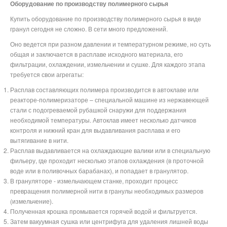
Оборудование по производству полимерного сырья
Купить оборудование по производству полимерного сырья в виде
гранул сегодня не сложно. В сети много предложений.
Оно ведется при разном давлении и температурном режиме, но суть
общая и заключается в расплаве исходного материала, его
фильтрации, охлаждении, измельчении и сушке. Для каждого этапа
требуется свои агрегаты:
Расплав составляющих полимера производится в автоклаве или
реакторе-полимеризаторе – специальной машине из нержавеющей
стали с подогреваемой рубашкой снаружи для поддержания
необходимой температуры. Автоклав имеет несколько датчиков
контроля и нижний кран для выдавливания расплава и его
вытягивание в нити.
Расплав выдавливается на охлаждающие валики или в специальную
фильеру, где проходит несколько этапов охлаждения (в проточной
воде или в поливочных барабанах), и попадает в гранулятор.
В грануляторе - измельчающем станке, проходит процесс
превращения полимерной нити в гранулы необходимых размеров
(измельчение).
Полученная крошка промывается горячей водой и фильтруется.
Затем вакуумная сушка или центрифуга для удаления лишней воды