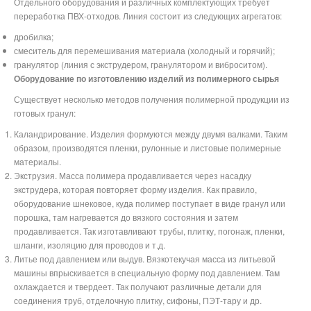
Отдельного оборудования и различных комплектующих требует
переработка ПВХ-отходов. Линия состоит из следующих агрегатов:
дробилка;
смеситель для перемешивания материала (холодный и горячий);
гранулятор (линия с экструдером, гранулятором и виброситом).
Оборудование по изготовлению изделий из полимерного сырья
Существует несколько методов получения полимерной продукции из
готовых гранул:
Каландрирование. Изделия формуются между двумя валками. Таким
образом, производятся пленки, рулонные и листовые полимерные
материалы.
Экструзия. Масса полимера продавливается через насадку
экструдера, которая повторяет форму изделия. Как правило,
оборудование шнековое, куда полимер поступает в виде гранул или
порошка, там нагревается до вязкого состояния и затем
продавливается. Так изготавливают трубы, плитку, погонаж, пленки,
шланги, изоляцию для проводов и т.д.
Литье под давлением или выдув. Вязкотекучая масса из литьевой
машины впрыскивается в специальную форму под давлением. Там
охлаждается и твердеет. Так получают различные детали для
соединения труб, отделочную плитку, сифоны, ПЭТ-тару и др.