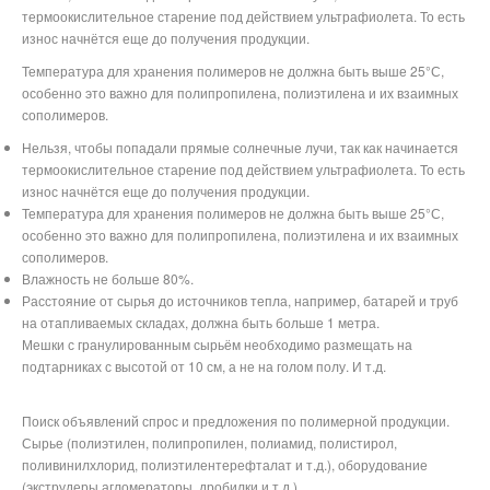
термоокислительное старение под действием ультрафиолета. То есть
износ начнётся еще до получения продукции.
Температура для хранения полимеров не должна быть выше 25°С,
особенно это важно для полипропилена, полиэтилена и их взаимных
сополимеров.
Нельзя, чтобы попадали прямые солнечные лучи, так как начинается
термоокислительное старение под действием ультрафиолета. То есть
износ начнётся еще до получения продукции.
Температура для хранения полимеров не должна быть выше 25°С,
особенно это важно для полипропилена, полиэтилена и их взаимных
сополимеров.
Влажность не больше 80%.
Расстояние от сырья до источников тепла, например, батарей и труб
на отапливаемых складах, должна быть больше 1 метра.
Мешки с гранулированным сырьём необходимо размещать на
подтарниках с высотой от 10 см, а не на голом полу. И т.д.
Поиск объявлений спрос и предложения по полимерной продукции.
Сырье (полиэтилен, полипропилен, полиамид, полистирол,
поливинилхлорид, полиэтилентерефталат и т.д.), оборудование
(экструдеры,агломераторы, дробилки и т.д.)