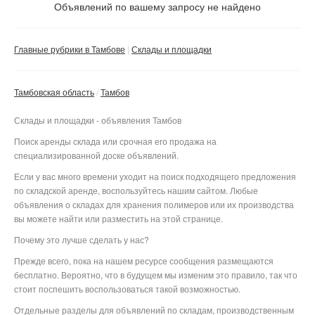
Не важно
Объявлений по вашему запросу не найдено
Валюта:
руб.
С фото
Главные рубрики в Тамбове
Склады и площадки
Без посредников
Компания
Тамбовская область
Тамбов
Не важно
Склады и площадки - объявления Тамбов
Сбросить фильтр
Применить
Поиск аренды склада или срочная его продажа на
специализированной доске объявлений.
Если у вас много времени уходит на поиск подходящего предложения
по складской аренде, воспользуйтесь нашим сайтом. Любые
объявления о складах для хранения полимеров или их производства
вы можете найти или разместить на этой странице.
Почему это лучше сделать у нас?
Прежде всего, пока на нашем ресурсе сообщения размещаются
бесплатно. Вероятно, что в будущем мы изменим это правило, так что
стоит поспешить воспользоваться такой возможностью.
Отдельные разделы для объявлений по складам, производственным