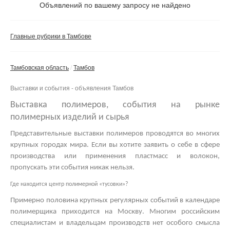
Не важно
Объявлений по вашему запросу не найдено
Валюта:
руб.
С фото
Главные рубрики в Тамбове
Частные
Компании
Тамбовская область
Тамбов
Не важно
Выставки и события - объявления Тамбов
Сбросить фильтр
Применить
Выставка полимеров, события на рынке
полимерных изделий и сырья
Представительные
выставки полимеров
проводятся во многих
крупных городах мира. Если вы хотите заявить о себе в сфере
производства или применения пластмасс и волокон,
пропускать эти события никак нельзя.
Где находится центр полимерной «тусовки»?
Примерно половина крупных регулярных событий в календаре
полимерщика приходится на Москву. Многим российским
специалистам и владельцам производств нет особого смысла