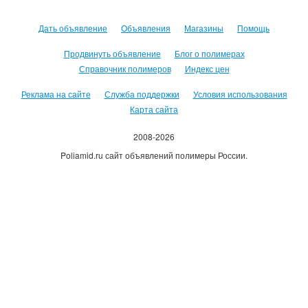
Дать объявление
Объявления
Магазины
Помощь
Продвинуть объявление
Блог о полимерах
Справочник полимеров
Индекс цен
Реклама на сайте
Служба поддержки
Условия использования
Карта сайта
2008-2026
Poliamid.ru сайт объявлений полимеры России.
Использование сайта, означает согласие с
Пользовательским
соглашением
.
Оплачивая услуги сайта, вы принимаете
оферту
.