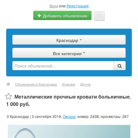
Вход
или
Регистрация
Добавить объявление
Главная
Краснодар
Сырье
Все категории
Изделия
Оборудование
Услуги
/
Объявления в Краснодаре
/
Изделия
/
Другое
Еще
Металлические прочные кровати больничные
,
1 000 руб.
Краснодар
| 3 сентября 2019,
Оксана
, номер: 2438, просмотры: 267