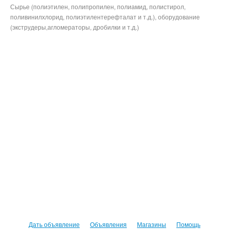
Сырье (полиэтилен, полипропилен, полиамид, полистирол,
поливинилхлорид, полиэтилентерефталат и т.д.), оборудование
(экструдеры,агломераторы, дробилки и т.д.)
Дать объявление
Объявления
Магазины
Помощь