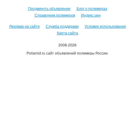
Продвинуть объявление
Блог о полимерах
Справочник полимеров
Индекс цен
Реклама на сайте
Служба поддержки
Условия использования
Карта сайта
2008-2026
Poliamid.ru сайт объявлений полимеры России.
Использование сайта, означает согласие с
Пользовательским
соглашением
.
Оплачивая услуги сайта, вы принимаете
оферту
.