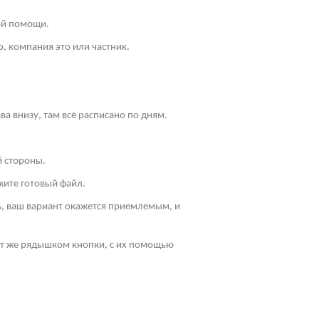
ой помощи.
, компания это или частник.
ва внизу, там всё расписано по дням.
й стороны.
жите готовый файл.
ть, ваш вариант окажется приемлемым, и
Тут же рядышком кнопки, с их помощью