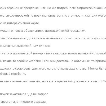
своих сервисных предложениях, но и о потребности в профессиональн
яется сортировкой по новизне, фильтрам по стоимости, станции метро
о на интерактивной карте.
рмация о новых объявлениях, используйте
RSS
-рассылку.
оего объявления? Для этого есть кнопка «посмотреть статистику» спра
но максимально удобным для вас.
я этого укажите свой номер и имя в окошке, нажав на кнопку с право
ы какие-то особые условия. Если они достаточно объёмные, то прило
редложите свою цену, для этого есть кнопка вверху справа. Может бы
 форме телефону.
ением с нужными людьми, высказать претензии, распечатать текст? 
поиск заказчиков? Да не вопрос.
своего тематического раздела.