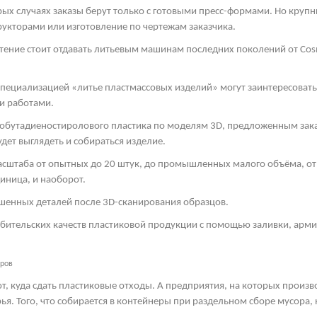
рых случаях заказы берут только с готовыми пресс-формами. Но круп
рукторами или изготовление по чертежам заказчика.
тение стоит отдавать литьевым машинам последних поколений от
Cos
пециализацией «литье пластмассовых изделий» могут заинтересоват
и работами.
обутадиеностиролового пластика по моделям 3
D
, предложенным зака
дет выглядеть и собираться изделие.
асштаба от опытных до 20 штук, до промышленных малого объёма, от 
иница, и наоборот.
шенных деталей после 3
D
-сканирования образцов.
ебительских качеств пластиковой продукции с помощью заливки, арм
еров
т, куда сдать пластиковые отходы. А предприятия, на которых произ
ья. Того, что собирается в контейнеры при раздельном сборе мусора