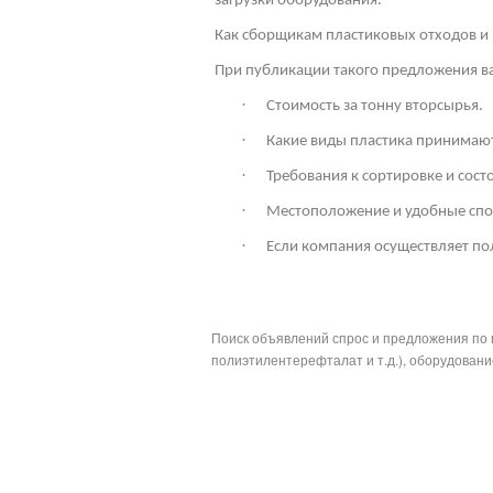
загрузки оборудования.
Как сборщикам пластиковых отходов и 
При публикации такого предложения ва
·
Стоимость за тонну вторсырья.
·
Какие виды пластика принимают
·
Требования к сортировке и сос
·
Местоположение и удобные спо
·
Если компания осуществляет по
Поиск объявлений спрос и предложения по 
полиэтилентерефталат и т.д.), оборудование