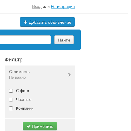
Вход
или
Регистрация
Добавить объявление
Найти
Фильтр
Стоимость
Не важно
Валюта:
руб.
С фото
Частные
Компании
Не важно
Применить