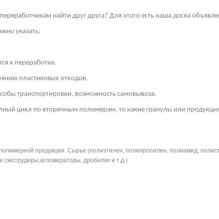
переработчикам найти друг друга? Для этого есть наша доска объявле
жно указать:
ся к переработке.
тоянию пластиковых отходов.
собы транспортировки, возможность самовывоза.
лный цикл по вторичным полимерам, то какие гранулы или продукция
полимерной продукции. Сырье (полиэтилен, полипропилен, полиамид, полис
 (экструдеры,агломераторы, дробилки и т.д.)