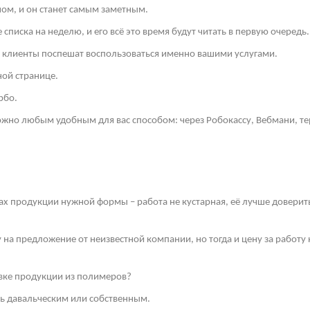
ом, и он станет самым заметным.
списка на неделю, и его всё это время будут читать в первую очередь.
и клиенты поспешат воспользоваться именно вашими услугами.
ной странице.
рбо.
но любым удобным для вас способом: через Робокассу, Вебмани, те
ах продукции нужной формы – работа не кустарная, её лучше довери
у на предложение от неизвестной компании, но тогда и цену за работ
ивке продукции из полимеров?
ть давальческим или собственным.