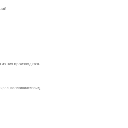
ний.
 из них производятся.
тирол, поливинилхлорид,