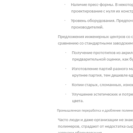
·
Наличие пресс-формы. В некото
проектирование с нуля их конст
·
Уровень оборудования. Предпоч
производителей.
Предложения инженерных центров со с
сравнению со стандартными заводским
·
Получение прототипов из акрил
предварительной оценки, как бу
·
Изготовление партий разного м
крупнее партия, тем дешевле ед
·
Копии старых, сломанных, изно
·
Улучшение эстетических и потр
цвета.
Промышленная переработка и дробление полим
Часто люди и даже организации не знаю
полимеров, страдают от недостатка сыр