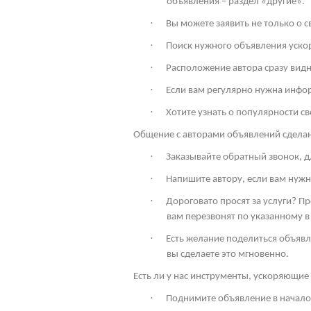
объявления – раздел «другие».
·
Вы можете заявить не только о 
·
Поиск нужного объявления ускор
·
Расположение автора сразу видн
·
Если вам регулярно нужна инфо
·
Хотите узнать о популярности св
Общение с авторами объявлений сдела
·
Заказывайте обратный звонок, дл
·
Напишите автору, если вам нужн
·
Дороговато просят за услуги? П
вам перезвонят по указанному в
·
Есть желание поделиться объявл
вы сделаете это мгновенно.
Есть ли у нас инструменты, ускоряющие 
·
Поднимите объявление в начало 