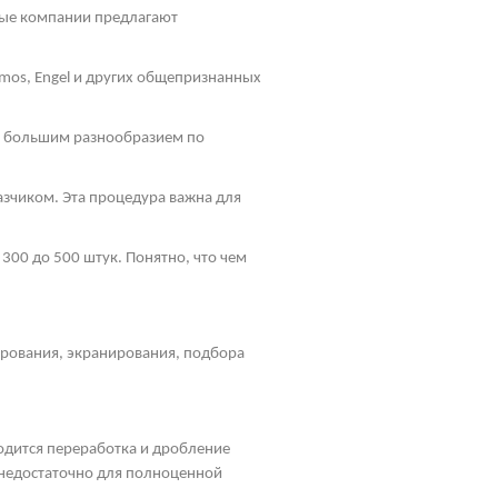
ные компании предлагают
mos
, Engel и других общепризнанных
ь большим разнообразием по
зчиком. Эта процедура важна для
300 до 500 штук. Понятно, что чем
ирования, экранирования, подбора
водится переработка и дробление
, недостаточно для полноценной