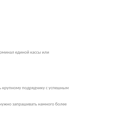
рминал единой кассы или
ть крупному подрядчику с успешным
у нужно запрашивать намного более