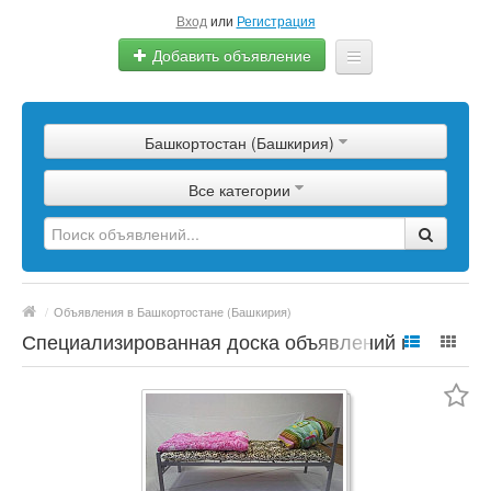
Вход
или
Регистрация
Добавить объявление
Главная
Башкортостан (Башкирия)
Сырье
Все категории
Изделия
Оборудование
Услуги
/
Объявления в Башкортостане (Башкирия)
Еще
Специализированная доска объявлений по
полимерной продукции, сырье, материалы,
цены, марки