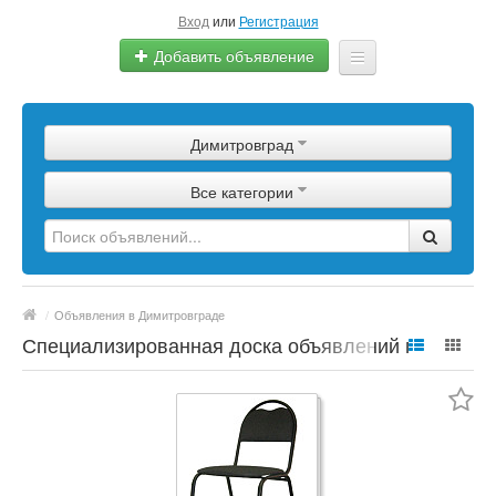
Вход
или
Регистрация
Добавить объявление
Главная
Димитровград
Сырье
Все категории
Изделия
Оборудование
Услуги
/
Объявления в Димитровграде
Еще
Специализированная доска объявлений по
полимерной продукции, сырье, материалы,
цены, марки