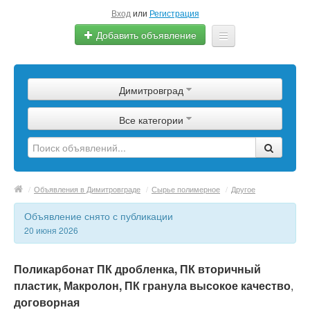
Вход
или
Регистрация
Добавить объявление
Главная
Димитровград
Сырье
Все категории
Изделия
Оборудование
Услуги
/
Объявления в Димитровграде
/
Сырье полимерное
/
Другое
Еще
Объявление снято с публикации
20 июня 2026
Поликарбонат ПК дробленка, ПК вторичный
пластик, Макролон, ПК гранула высокое качество
,
договорная