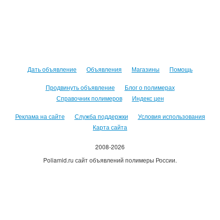
Дать объявление
Объявления
Магазины
Помощь
Продвинуть объявление
Блог о полимерах
Справочник полимеров
Индекс цен
Реклама на сайте
Служба поддержки
Условия использования
Карта сайта
2008-2026
Poliamid.ru сайт объявлений полимеры России.
Использование сайта, означает согласие с
Пользовательским
соглашением
.
Оплачивая услуги сайта, вы принимаете
оферту
.