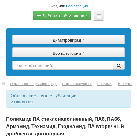
Вход
или
Регистрация
Добавить объявление
Главная
Димитровград
Сырье
Все категории
Изделия
Оборудование
Услуги
/
Объявления в Димитровграде
/
Сырье полимерное
/
Полиамид
/
Вторичка
Еще
Объявление снято с публикации
20 июня 2026
Полиамид ПА стеклонаполненный, ПА6, ПА66,
Армамид, Технамид, Гроднамид, ПА вторичный
дробленка
,
договорная