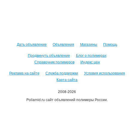
Дать объявление
Объявления
Магазины
Помощь
Продвинуть объявление
Блог о полимерах
Справочник полимеров
Индекс цен
Реклама на сайте
Служба поддержки
Условия использования
Карта сайта
2008-2026
Poliamid.ru сайт объявлений полимеры России.
Использование сайта, означает согласие с
Пользовательским
соглашением
.
Оплачивая услуги сайта, вы принимаете
оферту
.