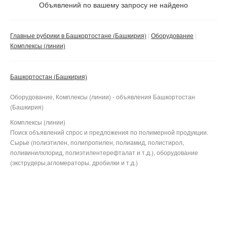
Не важно
Объявлений по вашему запросу не найдено
Валюта:
руб.
С фото
Главные рубрики в Башкортостане (Башкирия)
Оборудование
Частные
Комплексы (линии)
Компании
Башкортостан (Башкирия)
Не важно
Сбросить фильтр
Применить
Оборудование, Комплексы (линии) - объявления Башкортостан
(Башкирия)
Комплексы (линии)
Поиск объявлений спрос и предложения по полимерной продукции.
Сырье (полиэтилен, полипропилен, полиамид, полистирол,
поливинилхлорид, полиэтилентерефталат и т.д.), оборудование
(экструдеры,агломераторы, дробилки и т.д.)