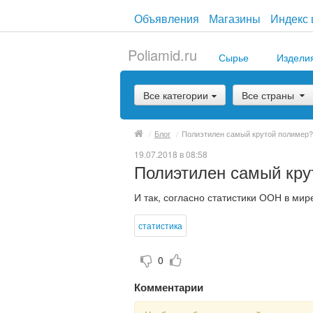
Объявления
Магазины
Индекс 
Poliamid.ru
Сырье
Издели
Все категории
Все страны
/
Блог
/
Полиэтилен самый крутой полимер?
19.07.2018 в 08:58
Полиэтилен самый кру
И так, согласно статистики ООН в ми
статистика
0
Комментарии