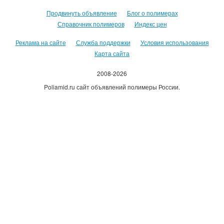
Продвинуть объявление
Блог о полимерах
Справочник полимеров
Индекс цен
Реклама на сайте
Служба поддержки
Условия использования
Карта сайта
2008-2026
Poliamid.ru сайт объявлений полимеры России.
Использование сайта, означает согласие с
Пользовательским
соглашением
.
Оплачивая услуги сайта, вы принимаете
оферту
.
Каждому зарегистрировавшемуся пользователю 500руб на счет