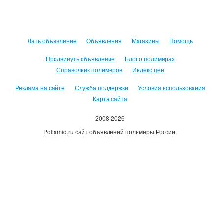
Дать объявление
Объявления
Магазины
Помощь
Продвинуть объявление
Блог о полимерах
Справочник полимеров
Индекс цен
Реклама на сайте
Служба поддержки
Условия использования
Карта сайта
2008-2026
Poliamid.ru сайт объявлений полимеры России.
Использование сайта, означает согласие с
Пользовательским
соглашением
.
Оплачивая услуги сайта, вы принимаете
оферту
.