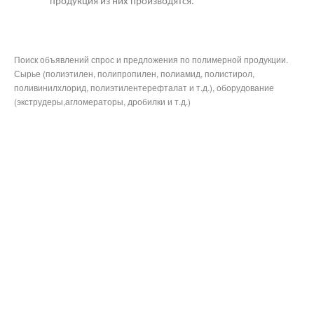
продукция из них производятся.
Поиск объявлений спрос и предложения по полимерной продукции.
Сырье (полиэтилен, полипропилен, полиамид, полистирол,
поливинилхлорид, полиэтилентерефталат и т.д.), оборудование
(экструдеры,агломераторы, дробилки и т.д.)