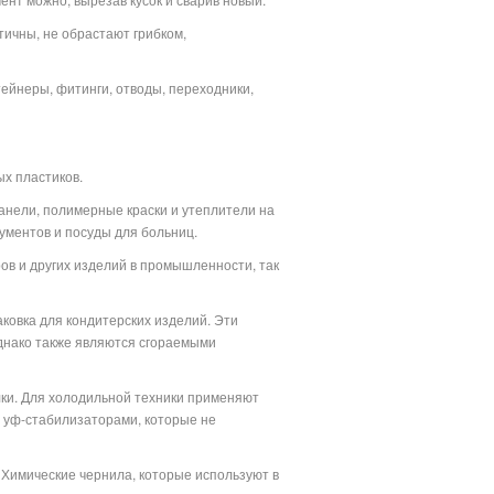
тичны, не обрастают грибком,
тейнеры, фитинги, отводы, переходники,
х пластиков.
анели, полимерные краски и утеплители на
ументов и посуды для больниц.
ов и других изделий в промышленности, так
аковка для кондитерских изделий. Эти
днако также являются сгораемыми
лки. Для холодильной техники применяют
 уф-стабилизаторами, которые не
 Химические чернила, которые используют в