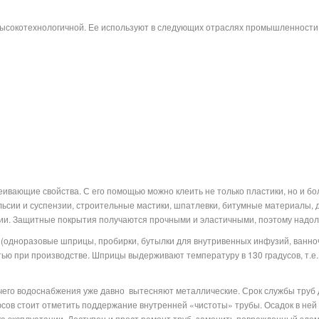
высокотехнологичной. Ее используют в следующих отраслях промышленности
ивающие свойства. С его помощью можно клеить не только пластики, но и б
ьсии и суспензии, строительные мастики, шпатлевки, битумные материалы, д
имии. Защитные покрытия получаются прочными и эластичными, поэтому надо
одноразовые шприцы, пробирки, бутылки для внутривенных инфузий, ванноч
тью при производстве. Шприцы выдерживают температуру в 130 градусов, т.е. 
чего водоснабжения уже давно
вытесняют металлические. Срок службы труб 
сов стоит отметить поддержание внутренней «чистоты» трубы. Осадок в ней не
а эксплуатации. Доступен и прост ремонт труб, заменить поврежденный элем