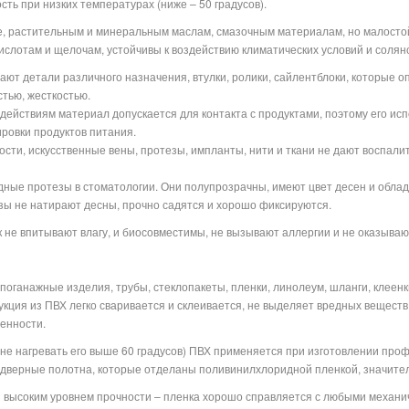
ть при низких температурах (ниже – 50 градусов).
е, растительным и минеральным маслам, смазочным материалам, но малостойк
ислотам и щелочам, устойчивы к воздействию климатических условий и солян
ют детали различного назначения, втулки, ролики, сайлентблоки, которые 
тью, жесткостью.
действиям материал допускается для контакта с продуктами, поэтому его ис
ровки продуктов питания.
ости, искусственные вены, протезы, импланты, нити и ткани не дают воспал
ные протезы в стоматологии. Они полупрозрачны, имеют цвет десен и облад
езы не натирают десны, прочно садятся и хорошо фиксируются.
к не впитывают влагу, и биосовместимы, не вызывают аллергии и не оказываю
оганажные изделия, трубы, стеклопакеты, пленки, линолеум, шланги, клеенк
кция из ПВХ легко сваривается и склеивается, не выделяет вредных веществ 
енности.
 не нагревать его выше 60 градусов) ПВХ применяется при изготовлении про
 дверные полотна, которые отделаны поливинилхлоридной пленкой, значите
 высоким уровнем прочности – пленка хорошо справляется с любыми механи