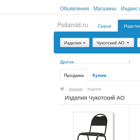
Объявления
Магазины
Индекс 
Poliamid.ru
Сырье
Издели
Изделия
Чукотский АО
Другое
1
Продажа
Купим
/
Изделия
/
Изделия
Изделия Чукотский АО