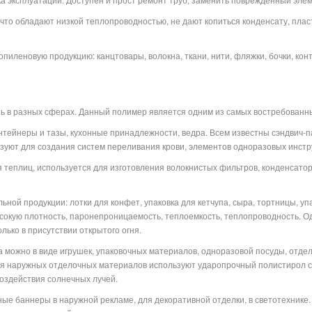
 что обладают низкой теплопроводностью, не дают копиться конденсату, плас
пиленовую продукцию: канцтовары, волокна, ткани, нити, фляжки, бочки, кон
 в разных сферах. Данный полимер является одним из самых востребованны
нтейнеры и тазы, кухонные принадлежности, ведра. Всем известны сэндвич-п
ьзуют для создания систем переливания крови, элементов одноразовых инстр
я теплиц, используется для изготовления волокнистых фильтров, конденсатор
ной продукции: лотки для конфет, упаковка для кетчупа, сыра, тортницы, уп
сокую плотность, паронепроницаемость, теплоемкость, теплопроводность. О
лько в присутствии открытого огня.
 можно в виде игрушек, упаковочных материалов, одноразовой посуды, отде
ля наружных отделочных материалов используют ударопрочный полистирол с
воздействия солнечных лучей.
ые баннеры в наружной рекламе, для декоративной отделки, в светотехнике.