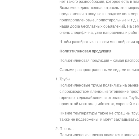
нет такого разнообразия, которое есть в пл
Возможно единственная отрасль это пищева
предложения о покупке и продаже полимерн
полипропиленовые, полистирольные и т.д.)
наша доска бесплатных объявлений. На сег
очень специфична, узко нап
Чтобы разобраться во всем многообразии пр
Полиэтиленовая продукция
Полиэтиленовая продукция – самая распро
Самыми распространенными видами полиэт
Трубы.
Полиэтиленовые трубы появились на рынке 
с производством пленки, изготовление прос
горячего водоснабжения и отопления. Труб
простотой монтажа, гибкостью, хорошей св
Низкие температуры также не страшны трубо
также не подвержены, и могут закладыватьс
Пленка.
Полиэтиленовая пленка является и конечным