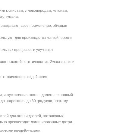
и к спиртам, углеводородам, кетонам,
ого тумана.
оправдывают свое применение, обладая
пользуют для производства контейнеров и
ительных процессов и улучшают
ают высокой эстетичностью. Эластичные и
т токсического воздействия.
и, искусственная кожа – далеко не полный
до нагревания до 80 градусов, поэтому
филей для окон и дверей, потолочных
льно превосходят ламинированные двери.
ческими воздействиями.