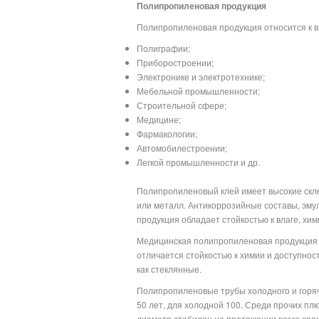
Полипропиленовая продукция
Полипропиленовая продукция относится к 
Полиграфии;
Приборостроении;
Электронике и электротехнике;
Мебельной промышленности;
Строительной сфере;
Медицине;
Фармакологии;
Автомобилестроении;
Легкой промышленности и др.
Полипропиленовый клей имеет высокие скле
или металл. Антикоррозийные составы, эмул
продукция обладает стойкостью к влаге, х
Медицинская полипропиленовая продукция (
отличается стойкостью к химии и доступнос
как стеклянные.
Полипропиленовые трубы холодного и горя
50 лет, для холодной 100. Среди прочих плю
диаметр стабилен на протяжении всего срок