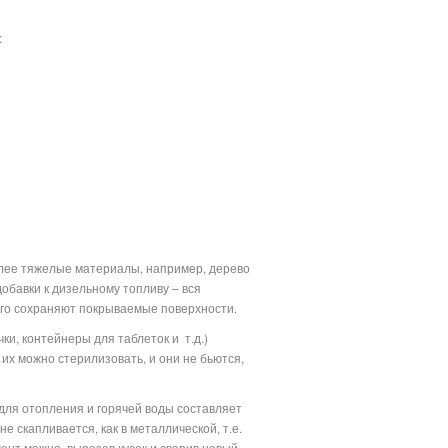
:
олее тяжелые материалы, например, дерево
обавки к дизельному топливу – вся
лго сохраняют покрываемые поверхности.
ки, контейнеры для таблеток и
т.д.)
их можно стерилизовать, и они не бьются,
для отопления и горячей воды составляет
 скапливается, как в металлической, т.е.
ент можно, вырезав кусок и сварив новый.