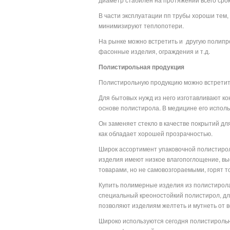
В части эксплуатации пп трубы хороши тем,
минимизируют теплопотери.
На рынке можно встретить и
другую полипро
фасонные изделия, ограждения и т.д.
Полистирольная продукция
Полистирольную продукцию можно встретить
Для бытовых нужд из него изготавливают ко
основе полистирола. В медицине его испол
Он заменяет стекло в качестве покрытий дл
как обладает хорошей прозрачностью.
Широк ассортимент упаковочной полистироль
изделия имеют низкое влагопоглощение, вы
товарами, но не самовозгораемыми, горят то
Купить полимерные изделия из полистирола
специальный креоностойкий полистирол, д
позволяют изделиям желтеть и мутнеть от 
Широко используются сегодня полистирольн