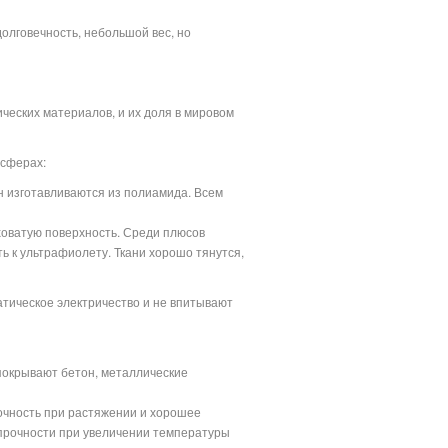
лговечность, небольшой вес, но
еских материалов, и их доля в мировом
 сферах:
н изготавливаются из полиамида. Всем
ховатую поверхность. Среди плюсов
ть к ультрафиолету. Ткани хорошо тянутся,
атическое электричество и не впитывают
 покрывают бетон, металлические
очность при растяжении и хорошее
прочности при увеличении температуры