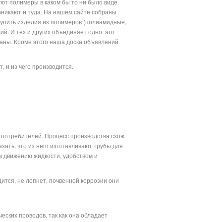
уют полимеры в каком бы то ни было виде.
оникают и туда. На нашем сайте собраны
купить изделия из полимеров (полиамидные,
. И тех и других объединяет одно. это
ваны. Кроме этого наша доска объявлений
и.
 и из чего производится.
 потребителей. Процесс производства схож
зать, что из него изготавливают трубы для
м движению жидкости, удобством и
ится, не лопнет, почвенной коррозии они
ских проводов, так как она обладает