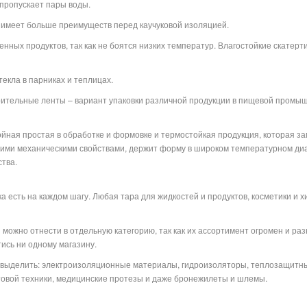
 пропускает пары воды.
 имеет больше преимуществ перед каучуковой изоляцией.
нных продуктов, так как не боятся низких температур. Влагостойкие скатерт
екла в парниках и теплицах.
оительные ленты – вариант упаковки различной продукции в пищевой промыш
лойная простая в обработке и формовке и термостойкая продукция, которая з
ими механическими свойствами, держит форму в широком температурном диапа
тва.
 есть на каждом шагу. Любая тара для жидкостей и продуктов, косметики и хим
можно отнести в отдельную категорию, так как их ассортимент огромен и ра
тись ни одному магазину.
о выделить: электроизоляционные материалы, гидроизоляторы, теплозащитн
ытовой техники, медицинские протезы и даже бронежилеты и шлемы.