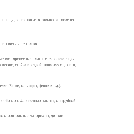
и, плащи, салфетки изготавливают также из
ленности и не только.
аменяет древесные плиты, стекло, изоляция
зоне, стойка к воздействию кислот, влаги,
ии (бочки, канистры, фляги и т.д.).
знообразен. Фасовочные пакеты, с вырубной
ые строительные материалы, детали