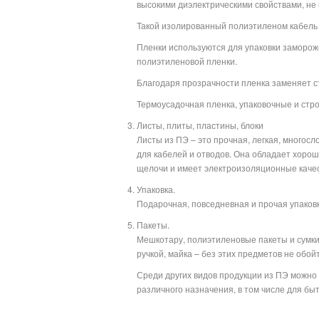
высокими диэлектрическими свойствами, не
Такой изолированный полиэтиленом кабель
Пленки используются для упаковки замороже
полиэтиленовой пленки.
Благодаря прозрачности пленка заменяет ст
Термоусадочная пленка, упаковочные и стр
Листы, плиты, пластины, блоки
Листы из ПЭ – это прочная, легкая, многос
для кабелей и отводов. Она обладает хорош
щелочи и имеет электроизоляционные качес
Упаковка.
Подарочная, повседневная и прочая упаковка
Пакеты.
Мешкотару, полиэтиленовые пакеты и сумки 
ручкой, майка – без этих предметов не обой
Среди других видов продукции из ПЭ можн
различного назначения, в том числе для б