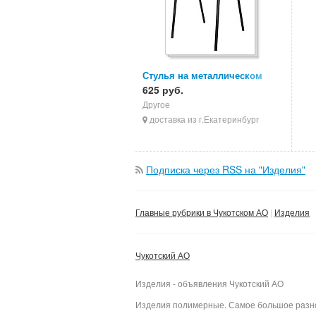
Стулья на металлическом
каркасе, стулья ИЗО, стулья
625 руб.
для персонала
Другое
доставка из г.Екатеринбург
Подписка через RSS на "Изделия"
Главные рубрики в Чукотском АО
Изделия
Чукотский АО
Изделия - объявления Чукотский АО
Изделия полимерные. Самое большое разноо