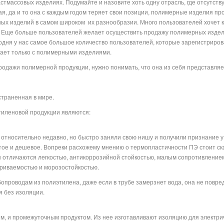
астмассовых изделиях. Подумайте и назовите хоть одну отрасль, где отсутств
я, да и то она с каждым годом теряет свои позиции, полимерные изделия пр
ых изделий в самом широком их разнообразии. Много пользователей хочет 
. Еще больше пользователей желает осуществить продажу полимерных изделий
одня у нас самое большое количество пользователей, которые зарегистриро
равлена и работает только с полимерными изделиям
одажи полимерной продукции, нужно понимать, что она из себя представляет,
страненная в мире.
иленовой продукции являются:
относительно недавно, но быстро заняли свою нишу и получили признание у
тое и дешевое. Вопреки расхожему мнению о термопластичности ПЭ стоит ска
ы отличаются легкостью, антикоррозийной стойкостью, малым сопротивление
ариваемостью и морозостойкостью.
проводам из полиэтилена, даже если в трубе замерзнет вода, она не повред
я без изоляции.
, и промежуточным продуктом. Из нее изготавливают изоляцию для электриче