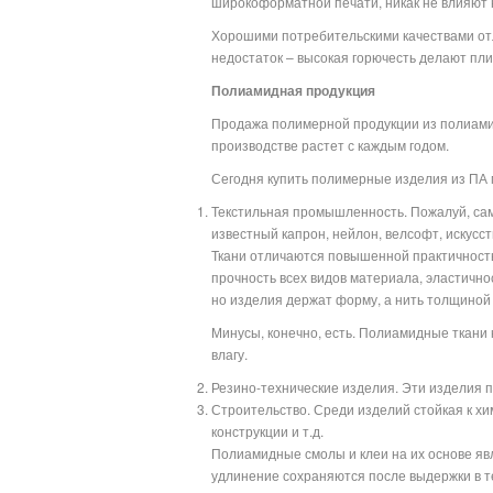
широкоформатной печати, никак не влияют н
Хорошими потребительскими качествами отл
недостаток – высокая горючесть делают пл
Полиамидная продукция
Продажа полимерной продукции из полиамид
производстве растет с каждым годом.
Сегодня купить полимерные изделия из ПА
Текстильная промышленность. Пожалуй, сам
известный капрон, нейлон, велсофт, искусст
Ткани отличаются повышенной практичность
прочность всех видов материала, эластичнос
но изделия держат форму, а нить толщиной с
Минусы, конечно, есть. Полиамидные ткани 
влагу.
Резино-технические изделия. Эти изделия 
Строительство. Среди изделий стойкая к хи
конструкции и т.д.
Полиамидные смолы и клеи на их основе яв
удлинение сохраняются после выдержки в т