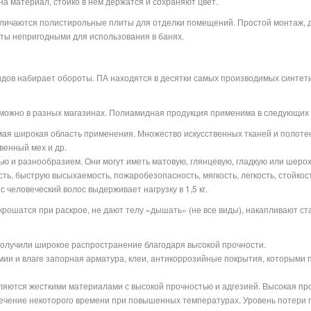
а материал, стойко в нем держатся и сохраняют цвет.
ичаются полистирольные плиты для отделки помещений. Простой монтаж, до
иты непригодными для использования в банях.
ов набирает обороты. ПА находятся в десятки самых производимых синтетич
 можно в разных магазинах. Полиамидная продукция применима в следующих
ая широкая область применения. Множество искусственных тканей и полоте
венный мех и др.
ю и разнообразием. Они могут иметь матовую, глянцевую, гладкую или шеро
ть, быструю высыхаемость, пожаробезопасность, мягкость, легкость, стойкос
 человеческий волос выдерживает нагрузку в 1,5 кг.
крошатся при раскрое, не дают телу «дышать» (не все виды), накапливают ст
получили широкое распространение благодаря высокой прочности.
мии и влаге запорная арматура, клеи, антикоррозийные покрытия, которыми
ляются жесткими материалами с высокой прочностью и адгезией. Высокая пр
ечение некоторого времени при повышенных температурах. Уровень потери 