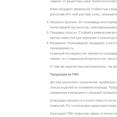
зависит от рецептуры клея. Работоспособнос
Клеи обладают умеренной стойкостью к вод
рассолам (5%-ный раствор соли), сильным к
Машиностроение. Из полиамида изготавлива
необходимой прочностью, самосмазываемос
Пищевая отрасль. Стойкий к химическим воз
прочих емкостей для хранения и транспорти
Медицина. Полиамидная продукция, в частн
приживаемость.
Новинкой последних лет являются полиамид
гибкие, но с повышенной прочностью, прот
К тому же изделия высокогигиеничны, так ка
Продукция из ПВХ
Детали различного назначения, профильно-п
список изделий из поливинилхлорида. Проду
применима в медицине и пищевой промышл
Благодаря прочности и огнестойкости (если
покрытий. По техническим характеристикам
Благодаря ПВХ-покрытию, дверь отличается