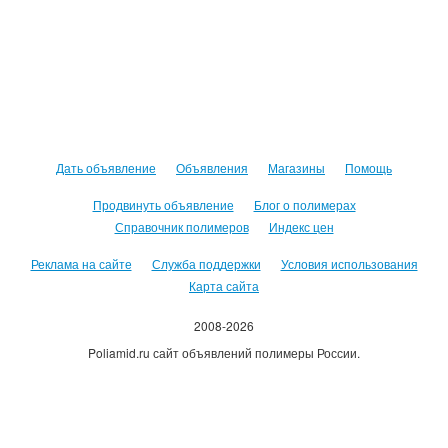
Дать объявление
Объявления
Магазины
Помощь
Продвинуть объявление
Блог о полимерах
Справочник полимеров
Индекс цен
Реклама на сайте
Служба поддержки
Условия использования
Карта сайта
2008-2026
Poliamid.ru сайт объявлений полимеры России.
Использование сайта, означает согласие с
Пользовательским
соглашением
.
Оплачивая услуги сайта, вы принимаете
оферту
.