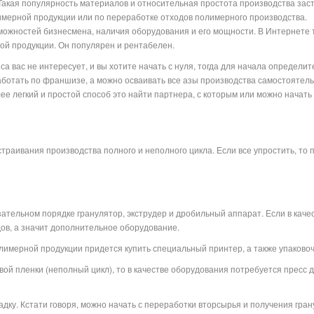
Такая популярность материалов и относительная простота производства заст
лимерной продукции или по переработке отходов полимерного производства.
зможностей бизнесмена, наличия оборудования и его мощности. В Интернете 
ой продукции. Он популярен и рентабелен.
са вас не интересует, и вы хотите начать с нуля, тогда для начала определи
ботать по франшизе, а можно осваивать все азы производства самостоятельн
олее легкий и простой способ это найти партнера, с которым или можно начат
траивания производства полного и неполного цикла. Если все упростить, то
зательном порядке гранулятор, экструдер и дробильный аппарат. Если в кач
ов, а значит дополнительное оборудование.
олимерной продукции придется купить специальный принтер, а также упаково
овой пленки (неполный цикл), то в качестве оборудования потребуется пресс
адку. Кстати говоря, можно начать с переработки вторсырья и получения гра