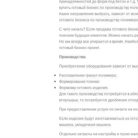
принадлежностей до форм под бетон и т.д. 
купить готовый бизнес по производству по
Какое направление выбрать, зависит от во
готового бизнеса по производству полимерн
С чего начать? Если продажа готового бизне
поиском будущих клиентов. Можно начать ра
Но как всегда все упирается в время. Наиб
готовый бизнес проект.
Производство.
Приобретение оборудования зависит от выс
Расплавление гранул полимера;
Формирование пленки;
Формовку готового изделия.
Для такого производства потребуется в обя
вторсырье, то потребуется дробление отход
При предоставлении услуги по печати на п
Если изделия будут изготавливаться из гот
машина, укладочная машина.
Отдельно затраты на настройку и пуско-нал