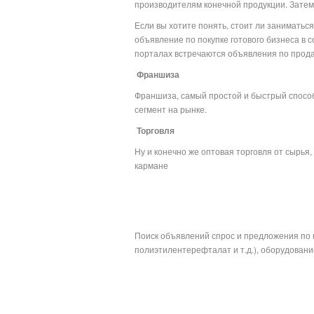
производителям конечной продукции. Затем
Если вы хотите понять, стоит ли заниматьс
объявление по покупке готового бизнеса в
порталах встречаются объявления по продаж
Франшиза
Франшиза, самый простой и быстрый спосо
сегмент на рынке.
Торговля
Ну и конечно же оптовая торговля от сырья
к
Поиск объявлений спрос и предложения по 
полиэтилентерефталат и т.д.), оборудование