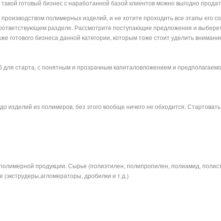
 такой готовый бизнес с наработанной базой клиентов можно выгодно продат
я производством полимерных изделий, и не хотите проходить все этапы его 
 соответствующем разделе. Рассмотрите поступающие предложения и выберет
е готового бизнеса данной категории, которым тоже стоит уделить внимани
б для старта, с понятным и прозрачным капиталовложением и предполагаем
, до изделий из полимеров, без этого вообще ничего не обходится. Стартоват
арма
полимерной продукции. Сырье (полиэтилен, полипропилен, полиамид, полис
 (экструдеры,агломераторы, дробилки и т.д.)