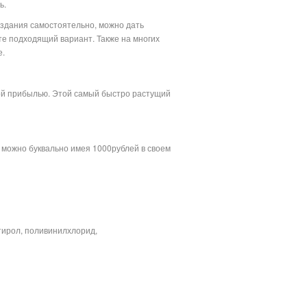
ь.
создания самостоятельно, можно дать
е подходящий вариант. Также на многих
е.
ой прибылью. Этой самый быстро растущий
ь можно буквально имея 1000рублей в своем
не
тирол, поливинилхлорид,