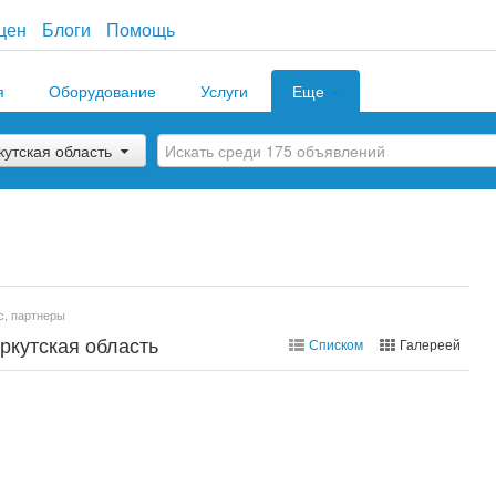
цен
Блоги
Помощь
я
Оборудование
Услуги
Еще
кутская область
с, партнеры
ркутская область
Списком
Галереей