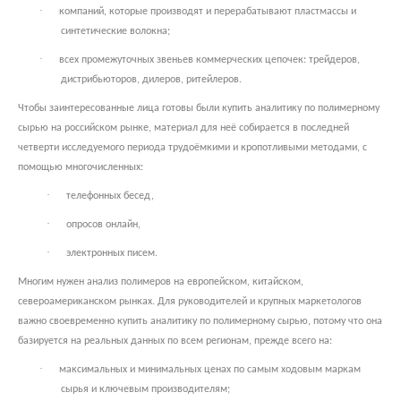
·
компаний, которые производят и перерабатывают пластмассы и
синтетические волокна;
·
всех промежуточных звеньев коммерческих цепочек: трейдеров,
дистрибьюторов, дилеров, ритейлеров.
Чтобы заинтересованные лица готовы были купить аналитику по полимерному
сырью на российском рынке, материал для неё собирается в последней
четверти исследуемого периода трудоёмкими и кропотливыми методами, с
помощью многочисленных:
·
телефонных бесед,
·
опросов онлайн,
·
электронных писем.
Многим нужен анализ полимеров на европейском, китайском,
североамериканском рынках. Для руководителей и крупных маркетологов
важно своевременно купить аналитику по полимерному сырью, потому что она
базируется на реальных данных по всем регионам, прежде всего на:
·
максимальных и минимальных ценах по самым ходовым маркам
сырья и ключевым производителям;