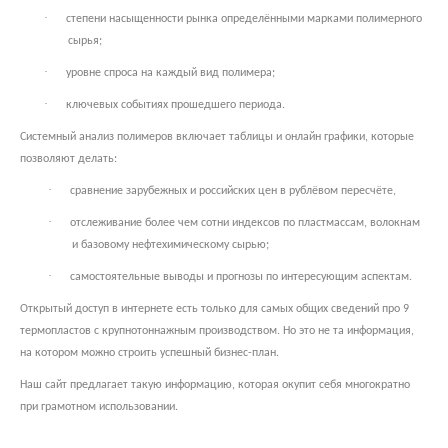
·
степени насыщенности рынка определёнными марками полимерного
сырья;
·
уровне спроса на каждый вид полимера;
·
ключевых событиях прошедшего периода.
Системный анализ полимеров включает таблицы и онлайн графики, которые
позволяют делать:
·
сравнение зарубежных и российских цен в рублёвом пересчёте,
·
отслеживание более чем сотни индексов по пластмассам, волокнам
и базовому нефтехимическому сырью;
·
самостоятельные выводы и прогнозы по интересующим аспектам.
Открытый доступ в интернете есть только для самых общих сведений про 9
термопластов с крупнотоннажным производством. Но это не та информация,
на котором можно строить успешный бизнес-план.
Наш сайт предлагает такую информацию, которая окупит себя многократно
при грамотном использовании.