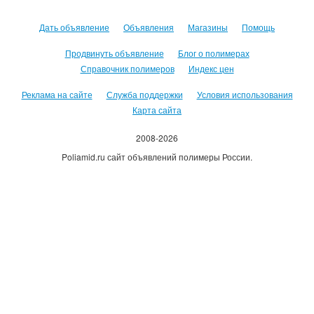
Дать объявление
Объявления
Магазины
Помощь
Продвинуть объявление
Блог о полимерах
Справочник полимеров
Индекс цен
Реклама на сайте
Служба поддержки
Условия использования
Карта сайта
2008-2026
Poliamid.ru сайт объявлений полимеры России.
Использование сайта, означает согласие с
Пользовательским
соглашением
.
Оплачивая услуги сайта, вы принимаете
оферту
.