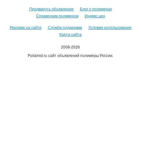
Продвинуть объявление
Блог о полимерах
Справочник полимеров
Индекс цен
Реклама на сайте
Служба поддержки
Условия использования
Карта сайта
2008-2026
Poliamid.ru сайт объявлений полимеры России.
Использование сайта, означает согласие с
Пользовательским
соглашением
.
Оплачивая услуги сайта, вы принимаете
оферту
.