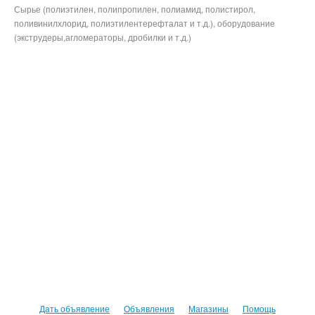
Сырье (полиэтилен, полипропилен, полиамид, полистирол,
поливинилхлорид, полиэтилентерефталат и т.д.), оборудование
(экструдеры,агломераторы, дробилки и т.д.)
Дать объявление
Объявления
Магазины
Помощь