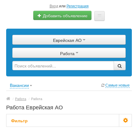
Вход
или
Регистрация
Добавить объявление
Главная
Еврейская АО
Сырье
Работа
Изделия
Оборудование
Услуги
Вакансии
Самые новые
Еще
/
Работа
/
Работа
Работа Еврейская АО
Фильтр
Зарплата