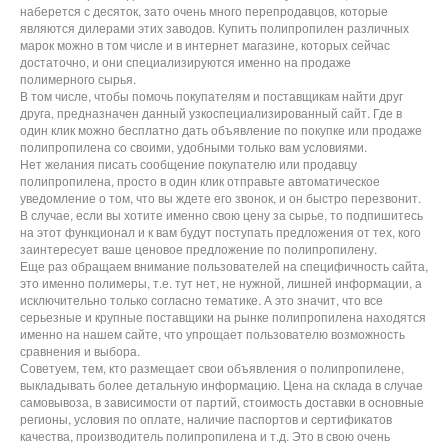
наберется с десяток, зато очень много перепродавцов, которые
являются дилерами этих заводов. Купить полипропилен различных
марок можно в том числе и в интернет магазине, которых сейчас
достаточно, и они специализируются именно на продаже
полимерного сырья.
В том числе, чтобы помочь покупателям и поставщикам найти друг
друга, предназначен данный узкоспециализированный сайт. Где в
один клик можно бесплатно дать объявление по покупке или продаже
полипропилена со своими, удобными только вам условиями.
Нет желания писать сообщение покупателю или продавцу
полипропилена, просто в один клик отправьте автоматическое
уведомление о том, что вы ждете его звонок, и он быстро перезвонит.
В случае, если вы хотите именно свою цену за сырье, то подпишитесь
на этот функционал и к вам будут поступать предложения от тех, кого
заинтересует ваше ценовое предложение по полипропилену.
Еще раз обращаем внимание пользователей на специфичность сайта,
это именно полимеры, т.е. тут нет, не нужной, лишней информации, а
исключительно только согласно тематике. А это значит, что все
серьезные и крупные поставщики на рынке полипропилена находятся
именно на нашем сайте, что упрощает пользователю возможность
сравнения и выбора.
Советуем, тем, кто размещает свои объявления о полипропилене,
выкладывать более детальную информацию. Цена на склада в случае
самовывоза, в зависимости от партий, стоимость доставки в основные
регионы, условия по оплате, наличие паспортов и сертификатов
качества, производитель полипропилена и т.д. Это в свою очень