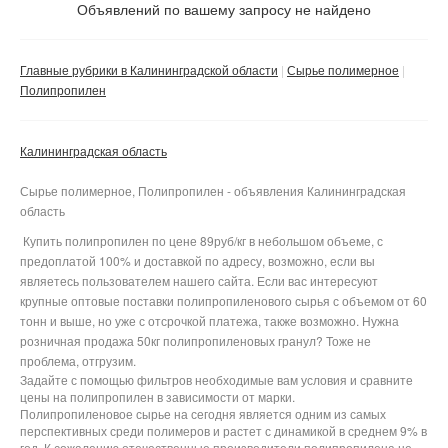
Не важно
Объявлений по вашему запросу не найдено
Валюта:
руб.
С фото
Главные рубрики в Калининградской области
Сырье полимерное
Частные
Полипропилен
Компании
Калининградская область
Не важно
Сбросить фильтр
Применить
Сырье полимерное, Полипропилен - объявления Калининградская
область
Купить полипропилен по цене 89руб/кг в небольшом объеме, с
предоплатой 100% и доставкой по адресу, возможно, если вы
являетесь пользователем нашего сайта. Если вас интересуют
крупные оптовые поставки полипропиленового сырья с объемом от 60
тонн и выше, но уже с отсрочкой платежа, также возможно. Нужна
розничная продажа 50кг полипропиленовых гранул? Тоже не
проблема, отгрузим.
Задайте с помощью фильтров необходимые вам условия и сравните
цены на полипропилен в зависимости от марки.
Полипропиленовое сырье на сегодня является одним из самых
перспективных среди полимеров и растет с динамикой в среднем 9% в
год. К сожалению отечественные производители полипропилена не