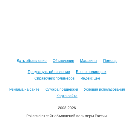
Дать объявление
Объявления
Магазины
Помощь
Продвинуть объявление
Блог о полимерах
Справочник полимеров
Индекс цен
Реклама на сайте
Служба поддержки
Условия использования
Карта сайта
2008-2026
Poliamid.ru сайт объявлений полимеры России.
Использование сайта, означает согласие с
Пользовательским
соглашением
.
Оплачивая услуги сайта, вы принимаете
оферту
.