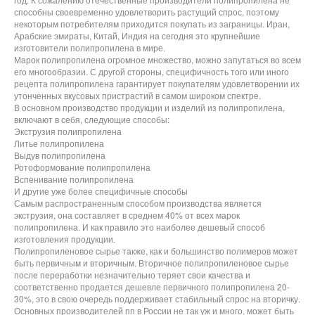
способны своевременно удовлетворить растущий спрос, поэтому
некоторым потребителям приходится покупать из заграницы. Иран,
Арабские эмираты, Китай, Индия на сегодня это крупнейшие
изготовители полипропилена в мире.
Марок полипропилена огромное множество, можно запутаться во всем
его многообразии. С другой стороны, специфичность того или иного
рецепта полипропилена гарантирует покупателям удовлетворении их
утонченных вкусовых пристрастий в самом широком спектре.
В основном производство продукции и изделий из полипропилена,
включают в себя, следующие способы:
Экструзия полипропилена
Литье полипропилена
Выдув полипропилена
Ротоформование полипропилена
Вспенивание полипропилена
И другие уже более специфичные способы
Самым распространенным способом производства является
экструзия, она составляет в среднем 40% от всех марок
полипропилена. И как правило это наиболее дешевый способ
изготовления продукции.
Полипропиленовое сырье также, как и большинство полимеров может
быть первичным и вторичным. Вторичное полипропиленовое сырье
после переработки незначительно теряет свои качества и
соответственно продается дешевле первичного полипропилена 20-
30%, это в свою очередь поддерживает стабильный спрос на вторичку.
Основных производителей пп в России не так уж и много, может быть