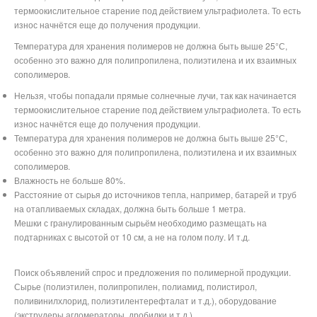
термоокислительное старение под действием ультрафиолета. То есть
износ начнётся еще до получения продукции.
Температура для хранения полимеров не должна быть выше 25°С,
особенно это важно для полипропилена, полиэтилена и их взаимных
сополимеров.
Нельзя, чтобы попадали прямые солнечные лучи, так как начинается
термоокислительное старение под действием ультрафиолета. То есть
износ начнётся еще до получения продукции.
Температура для хранения полимеров не должна быть выше 25°С,
особенно это важно для полипропилена, полиэтилена и их взаимных
сополимеров.
Влажность не больше 80%.
Расстояние от сырья до источников тепла, например, батарей и труб
на отапливаемых складах, должна быть больше 1 метра.
Мешки с гранулированным сырьём необходимо размещать на
подтарниках с высотой от 10 см, а не на голом полу. И т.д.
Поиск объявлений спрос и предложения по полимерной продукции.
Сырье (полиэтилен, полипропилен, полиамид, полистирол,
поливинилхлорид, полиэтилентерефталат и т.д.), оборудование
(экструдеры,агломераторы, дробилки и т.д.)