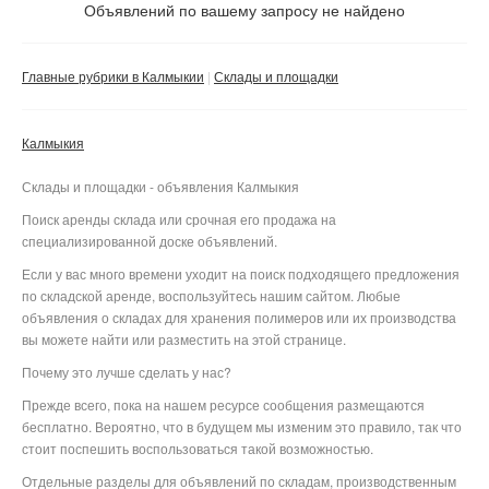
Не важно
Объявлений по вашему запросу не найдено
Валюта:
руб.
С фото
Главные рубрики в Калмыкии
Склады и площадки
Без посредников
Компания
Калмыкия
Не важно
Склады и площадки - объявления Калмыкия
Сбросить фильтр
Применить
Поиск аренды склада или срочная его продажа на
специализированной доске объявлений.
Если у вас много времени уходит на поиск подходящего предложения
по складской аренде, воспользуйтесь нашим сайтом. Любые
объявления о складах для хранения полимеров или их производства
вы можете найти или разместить на этой странице.
Почему это лучше сделать у нас?
Прежде всего, пока на нашем ресурсе сообщения размещаются
бесплатно. Вероятно, что в будущем мы изменим это правило, так что
стоит поспешить воспользоваться такой возможностью.
Отдельные разделы для объявлений по складам, производственным