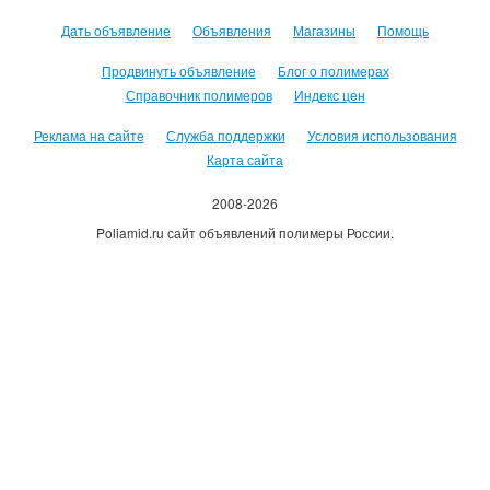
Дать объявление
Объявления
Магазины
Помощь
Продвинуть объявление
Блог о полимерах
Справочник полимеров
Индекс цен
Реклама на сайте
Служба поддержки
Условия использования
Карта сайта
2008-2026
Poliamid.ru сайт объявлений полимеры России.
Использование сайта, означает согласие с
Пользовательским
соглашением
.
Оплачивая услуги сайта, вы принимаете
оферту
.