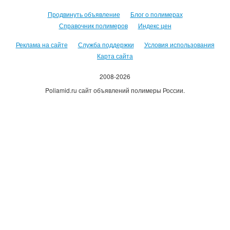
Продвинуть объявление
Блог о полимерах
Справочник полимеров
Индекс цен
Реклама на сайте
Служба поддержки
Условия использования
Карта сайта
2008-2026
Poliamid.ru сайт объявлений полимеры России.
Использование сайта, означает согласие с
Пользовательским
соглашением
.
Оплачивая услуги сайта, вы принимаете
оферту
.