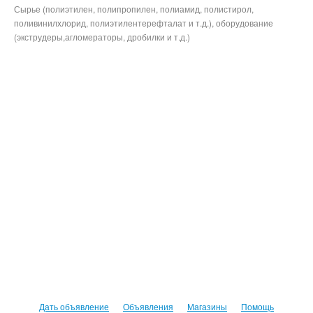
Сырье (полиэтилен, полипропилен, полиамид, полистирол,
поливинилхлорид, полиэтилентерефталат и т.д.), оборудование
(экструдеры,агломераторы, дробилки и т.д.)
Дать объявление
Объявления
Магазины
Помощь