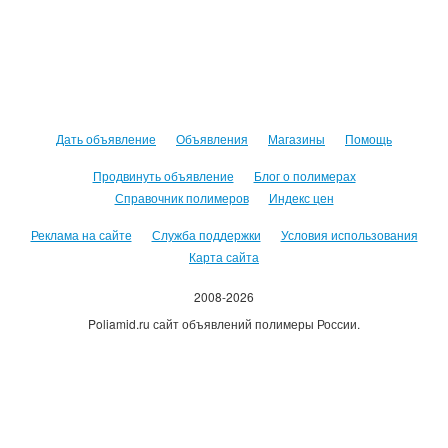
Дать объявление
Объявления
Магазины
Помощь
Продвинуть объявление
Блог о полимерах
Справочник полимеров
Индекс цен
Реклама на сайте
Служба поддержки
Условия использования
Карта сайта
2008-2026
Poliamid.ru сайт объявлений полимеры России.
Использование сайта, означает согласие с
Пользовательским
соглашением
.
Оплачивая услуги сайта, вы принимаете
оферту
.