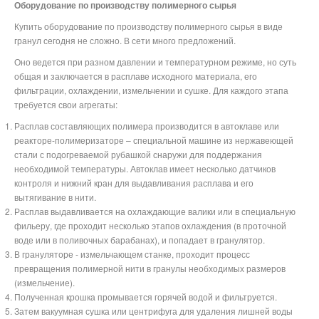
Оборудование по производству полимерного сырья
Купить оборудование по производству полимерного сырья в виде
гранул сегодня не сложно. В сети много предложений.
Оно ведется при разном давлении и температурном режиме, но суть
общая и заключается в расплаве исходного материала, его
фильтрации, охлаждении, измельчении и сушке. Для каждого этапа
требуется свои агрегаты:
Расплав составляющих полимера производится в автоклаве или
реакторе-полимеризаторе – специальной машине из нержавеющей
стали с подогреваемой рубашкой снаружи для поддержания
необходимой температуры. Автоклав имеет несколько датчиков
контроля и нижний кран для выдавливания расплава и его
вытягивание в нити.
Расплав выдавливается на охлаждающие валики или в специальную
фильеру, где проходит несколько этапов охлаждения (в проточной
воде или в поливочных барабанах), и попадает в гранулятор.
В грануляторе - измельчающем станке, проходит процесс
превращения полимерной нити в гранулы необходимых размеров
(измельчение).
Полученная крошка промывается горячей водой и фильтруется.
Затем вакуумная сушка или центрифуга для удаления лишней воды