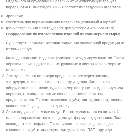
Отдельного оборудования и различных комплектующих требует
переработка ПВХ-отходов. Линия состоит из следующих агрегатов:
дробилка;
смеситель для перемешивания материала (холодный и горячий);
гранулятор (линия с экструдером, гранулятором и виброситом).
Оборудование по изготовлению изделий из полимерного сырья
Существует несколько методов получения полимерной продукции из
готовых гранул:
Каландрирование. Изделия формуются между двумя валками. Таким
образом, производятся пленки, рулонные и листовые полимерные
материалы.
Экструзия. Масса полимера продавливается через насадку
экструдера, которая повторяет форму изделия. Как правило,
оборудование шнековое, куда полимер поступает в виде гранул или
порошка, там нагревается до вязкого состояния и затем
продавливается. Так изготавливают трубы, плитку, погонаж, пленки,
шланги, изоляцию для проводов и т.д.
Литье под давлением или выдув. Вязкотекучая масса из литьевой
машины впрыскивается в специальную форму под давлением. Там
охлаждается и твердеет. Так получают различные детали для
соединения труб, отделочную плитку, сифоны, ПЭТ-тару и др.