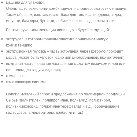
машина для упаковки.
Очень часто технологии комбинируют, например, экструзию и выдув.
Таким образом, изготавливают баки для топлива, поддоны, ведра,
игрушки, бамперы, бутылки, тюбики и флаконы для косметики.
В этом случае комплектация линии цеха будет следующей:
экструдер, в котором гранулы пластика принимают мягкую
консистенцию;
экструзионная головка – часть эструдера, через которую проходит
масса (может быть угловой, одно или многоручьевой, прямоточной);
выдувная часть – главная часть линии с сжатым воздухом иглой или
ниппелем для выдува изделия;
компрессор;
охлаждающая система.
Поиск объявлений спрос и предложения по полимерной продукции.
Сырье (полиэтилен, полипропилен, полиамид, полистирол,
поливинилхлорид, полиэтилентерефталат и т.д.), оборудование
(экструдеры,агломераторы, дробилки и т.д.)