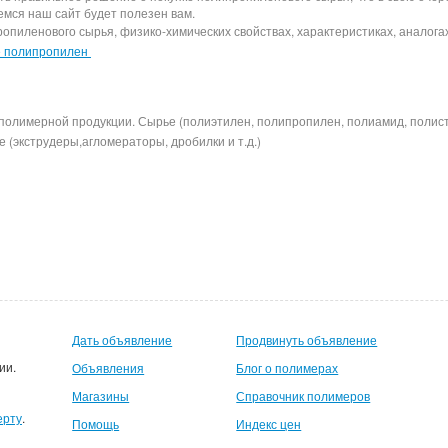
емся наш сайт будет полезен вам.
иленового сырья, физико-химических свойствах, характеристиках, аналогах,
е полипропилен
полимерной продукции. Сырье (полиэтилен, полипропилен, полиамид, полис
 (экструдеры,агломераторы, дробилки и т.д.)
Дать объявление
Продвинуть объявление
ии.
Объявления
Блог о полимерах
Магазины
Справочник полимеров
ерту
.
Помощь
Индекс цен