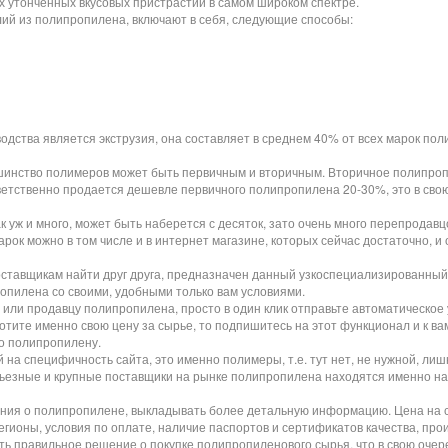
х утонченных вкусовых пристрастий в самом широком спектре.
лий из полипропилена, включают в себя, следующие способы:
ства является экструзия, она составляет в среднем 40% от всех марок пол
ьшинство полимеров может быть первичным и вторичным. Вторичное полипро
тветственно продается дешевле первичного полипропилена 20-30%, это в св
к уж и много, может быть наберется с десяток, зато очень много перепродав
рок можно в том числе и в интернет магазине, которых сейчас достаточно, 
оставщикам найти друг друга, предназначен данный узкоспециализированный 
опилена со своими, удобными только вам условиями.
ли продавцу полипропилена, просто в один клик отправьте автоматическое у
хотите именно свою цену за сырье, то подпишитесь на этот функционал и к ва
о полипропилену.
на специфичность сайта, это именно полимеры, т.е. тут нет, не нужной, ли
серьезные и крупные поставщики на рынке полипропилена находятся именно н
ения о полипропилене, выкладывать более детальную информацию. Цена на с
егионы, условия по оплате, наличие паспортов и сертификатов качества, про
ь правильное решение о покупке полипропиленового сырья, что в свою очере