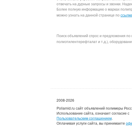
отвечать на дурные запросы и звонки. Наде
Более полную информацию о марках полипроп
можно узнать на данной странице по
ссылк
Поиск объявлений спрос и предложения по 
полиэтилентерефталат и т.д.), оборудование
2008-2026
Poliamid.ru сайт объявлений полимеры Росс
Использование сайта, означает согласие с
Пользовательским соглашением
.
Оплачивая услуги сайта, вы принимаете
оф