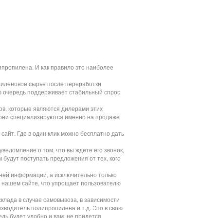
ипропилена. И как правило это наиболее
пиленовое сырье после переработки
ою очередь поддерживает стабильный спрос
цов, которые являются дилерами этих
и они специализируются именно на продаже
сайт. Где в один клик можно бесплатно дать
ведомление о том, что вы ждете его звонок,
м будут поступать предложения от тех, кого
шней информации, а исключительно только
а нашем сайте, что упрощает пользователю
клада в случае самовывоза, в зависимости
изводитель полипропилена и т.д. Это в свою
дь будет удобно и вам, не придется