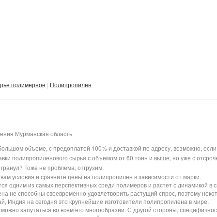
рье полимерное
Полипропилен
ения Мурманская область
ебольшом объеме, с предоплатой 100% и доставкой по адресу, возможно, если
вки полипропиленового сырья с объемом от 60 тонн и выше, но уже с отсроч
гранул? Тоже не проблема, отгрузим.
ам условия и сравните цены на полипропилен в зависимости от марки.
ся одним из самых перспективных среди полимеров и растет с динамикой в с
на не способны своевременно удовлетворить растущий спрос, поэтому неко
ай, Индия на сегодня это крупнейшие изготовители полипропилена в мире.
можно запутаться во всем его многообразии. С другой стороны, специфичнос