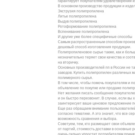
гарантирует покупателям удовлетворении и
В основном производство продукции и изде
Экструзия полипропилена
Литье полипропилена
Выдув полипропилена
Ротоформование полипропилена
Вспенивание полипропилена
И другие уже более специфичные способы
Самым распространенным способом производ
дешевый способ изготовления продукции.
Полипропиленовое сырье также, как и бол
незначительно теряет свои качества и соо
на вторичку.
Основных производителей пп в России не та
заводов. Купить полипропилен различных ма
полимерного сырья.
В том числе, чтобы помочь покупателям и п
объявление по покупке или продаже полипр
Нет желания писать сообщение покупателю и
и он быстро перезвонит. В случае, если вы 
заинтересует ваше ценовое предложение п
Еще раз обращаем внимание пользователей 
согласно тематике. А это значит, что все 
возможность сравнения и выбора.
Советуем, тем, кто размещает свои объявл
от партий, стоимость доставки в основные р
очень сильно упростит потребителям принят