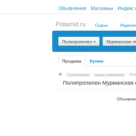
Объявления
Магазины
Индекс 
Poliamid.ru
Сырье
Издели
Полипропилен
Мурманская о
Продажа
Купим
/
Полипропилен
/
Сырье полимерное
/
Пол
Полипропилен Мурманская 
Объявлен