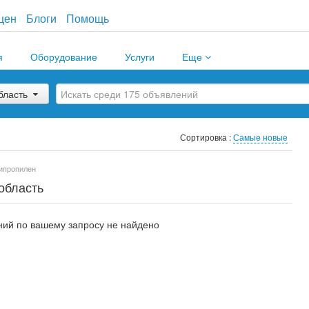
цен
Блоги
Помощь
я
Оборудование
Услуги
Еще
бласть
Сортировка :
Самые новые
ипропилен
область
ий по вашему запросу не найдено