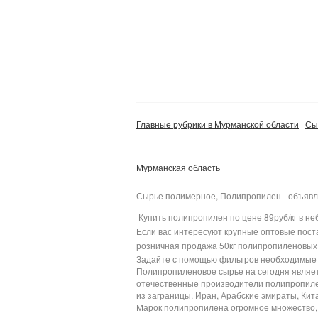
Главные рубрики в Мурманской области
Сы
Мурманская область
Сырье полимерное, Полипропилен - объявл
Купить полипропилен по цене 89руб/кг в н
Если вас интересуют крупные оптовые поста
розничная продажа 50кг полипропиленовых 
Задайте с помощью фильтров необходимые в
Полипропиленовое сырье на сегодня являет
отечественные производители полипропиле
из заграницы. Иран, Арабские эмираты, Кит
Марок полипропилена огромное множество, 