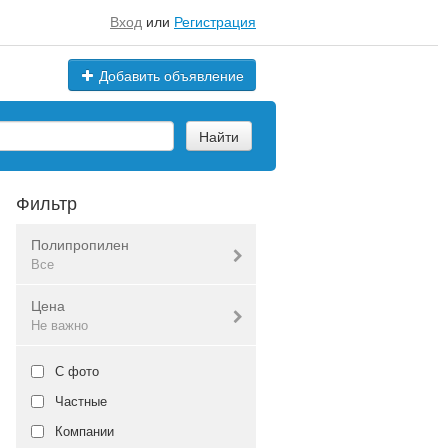
Вход
или
Регистрация
Добавить объявление
Найти
Фильтр
Полипропилен
Все
Цена
Все
Не важно
Валюта:
руб.
С фото
Частные
Компании
Не важно