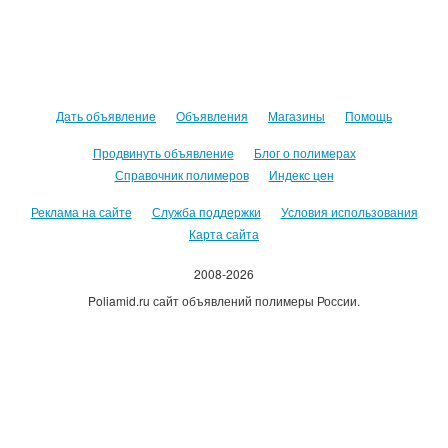
Дать объявление
Объявления
Магазины
Помощь
Продвинуть объявление
Блог о полимерах
Справочник полимеров
Индекс цен
Реклама на сайте
Служба поддержки
Условия использования
Карта сайта
2008-2026
Poliamid.ru сайт объявлений полимеры России.
Использование сайта, означает согласие с
Пользовательским
соглашением
.
Оплачивая услуги сайта, вы принимаете
оферту
.