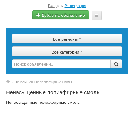
Вход
или
Регистрация
Добавить объявление
Главная
Все регионы
Сырье
Все категории
Изделия
Оборудование
Услуги
/
Ненасыщенные полиэфирные смолы
Ненасыщенные полиэфирные смолы
Еще
Ненасыщенные полиэфирные смолы