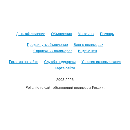
Дать объявление
Объявления
Магазины
Помощь
Продвинуть объявление
Блог о полимерах
Справочник полимеров
Индекс цен
Реклама на сайте
Служба поддержки
Условия использования
Карта сайта
2008-2026
Poliamid.ru сайт объявлений полимеры России.
Использование сайта, означает согласие с
Пользовательским
соглашением
.
Оплачивая услуги сайта, вы принимаете
оферту
.