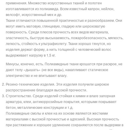
применения. Множество искусственных тканей и полотен
изготавливаются из полиамида. Всем известный капрон, нейлон,
велсофт, искусственный мех и др.
Ткани отличаются повышенной практичностью и разнообразием. Они
могут иметь матовую, глянцевую, гладкую или шероховатую
поверхность. Среди плюсов прочность всех видов материала,
эластичность, быструю высыхаемость, пожаробезопасность, мягкость,
легкость, стойкость к ультрафиолету. Ткани хорошо тянутся, но
изделия держат форму, а нить толщиной с человеческий волос
выдерживает нагрузку в 1,5 кг.
Минусы, конечно, есть. Полиамидные ткани крошатся при раскрое, не
дают телу «дышать» (не все виды), накапливают статическое
электричество и не впитывают влагу.
Резино-технические изделия. Эти изделия получили широкое
распространение благодаря высокой прочности.
Строительство. Среди изделий стойкая к химии и влаге запорная
арматура, клеи, антикоррозийные покрытия, которыми покрывают
бетон, металлические конструкции и т.д.
Полиамидные смолы и клеи на их основе являются жесткими
материалами с высокой прочностью и адгезией. Высокая прочность
при растяжении и хорошее удлинение сохраняются после выдержки в