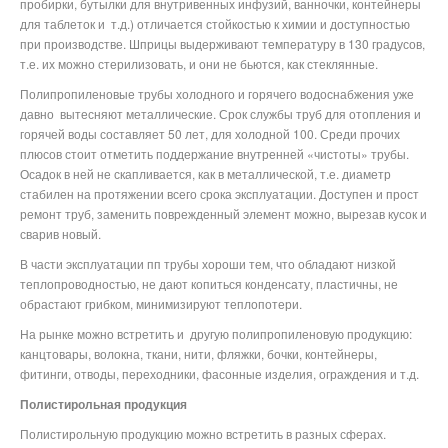
пробирки, бутылки для внутривенных инфузий, ванночки, контейнеры
для таблеток и
т.д.) отличается стойкостью к химии и доступностью
при производстве. Шприцы выдерживают температуру в 130 градусов,
т.е. их можно стерилизовать, и они не бьются, как стеклянные.
Полипропиленовые трубы холодного и горячего водоснабжения уже
давно
вытесняют металлические. Срок службы труб для отопления и
горячей воды составляет 50 лет, для холодной 100. Среди прочих
плюсов стоит отметить поддержание внутренней «чистоты» трубы.
Осадок в ней не скапливается, как в металлической, т.е. диаметр
стабилен на протяжении всего срока эксплуатации. Доступен и прост
ремонт труб, заменить поврежденный элемент можно, вырезав кусок и
сварив новый.
В части эксплуатации пп трубы хороши тем, что обладают низкой
теплопроводностью, не дают копиться конденсату, пластичны, не
обрастают грибком, минимизируют теплопотери.
На рынке можно встретить и
другую полипропиленовую продукцию:
канцтовары, волокна, ткани, нити, фляжки, бочки, контейнеры,
фитинги, отводы, переходники, фасонные изделия, ограждения и т.д.
Полистирольная продукция
Полистирольную продукцию можно встретить в разных сферах.