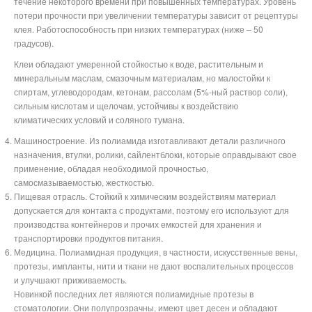
течение некоторого времени при повышенных температурах. Уровень
потери прочности при увеличении температуры зависит от рецептуры
клея. Работоспособность при низких температурах (ниже – 50
градусов).
Клеи обладают умеренной стойкостью к воде, растительным и
минеральным маслам, смазочным материалам, но малостойки к
спиртам, углеводородам, кетонам, рассолам (5%-ный раствор соли),
сильным кислотам и щелочам, устойчивы к воздействию
климатических условий и соляного тумана.
Машиностроение. Из полиамида изготавливают детали различного
назначения, втулки, ролики, сайлентблоки, которые оправдывают свое
применение, обладая необходимой прочностью,
самосмазываемостью, жесткостью.
Пищевая отрасль. Стойкий к химическим воздействиям материал
допускается для контакта с продуктами, поэтому его используют для
производства контейнеров и прочих емкостей для хранения и
транспортировки продуктов питания.
Медицина. Полиамидная продукция, в частности, искусственные вены,
протезы, импланты, нити и ткани не дают воспалительных процессов
и улучшают приживаемость.
Новинкой последних лет являются полиамидные протезы в
стоматологии. Они полупрозрачны, имеют цвет десен и обладают