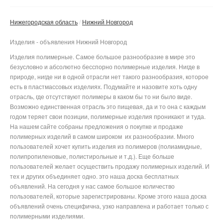
Нижегородская область
Нижний Новгород
Изделия - объявления Нижний Новгород
Изделия полимерные. Самое большое разнообразие в мире это
безусловно и абсолютно бесспорно полимерные изделия. Нигде в
природе, нигде ни в одной отрасли нет такого разнообразия, которое
есть в пластмассовых изделиях. Подумайте и назовите хоть одну
отрасль, где отсутствуют полимеры в каком бы то ни было виде.
Возможно единственная отрасль это пищевая, да и то она с каждым
годом теряет свои позиции, полимерные изделия проникают и туда.
На нашем сайте собраны предложения о покупке и продаже
полимерных изделий в самом широком их разнообразии. Много
пользователей хочет купить изделия из полимеров (полиамидные,
полипропиленовые, полистирольные и т.д.). Еще больше
пользователей желает осуществить продажу полимерных изделий. И
тех и других объединяет одно. это наша доска бесплатных
объявлений. На сегодня у нас самое большое количество
пользователей, которые зарегистрированы. Кроме этого наша доска
объявлений очень специфична, узко направлена и работает только с
полимерными изделиями.