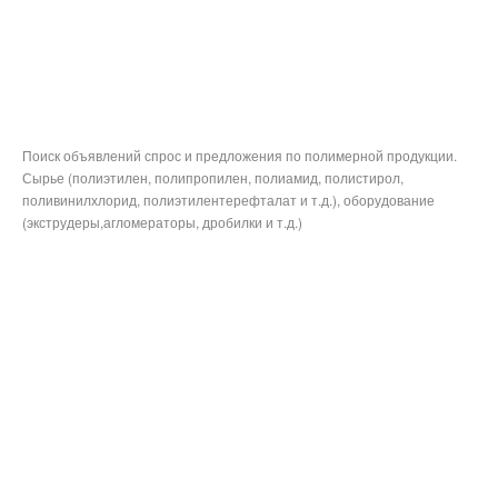
Поиск объявлений спрос и предложения по полимерной продукции.
Сырье (полиэтилен, полипропилен, полиамид, полистирол,
поливинилхлорид, полиэтилентерефталат и т.д.), оборудование
(экструдеры,агломераторы, дробилки и т.д.)