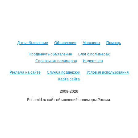
Дать объявление
Объявления
Магазины
Помощь
Продвинуть объявление
Блог о полимерах
Справочник полимеров
Индекс цен
Реклама на сайте
Служба поддержки
Условия использования
Карта сайта
2008-2026
Poliamid.ru сайт объявлений полимеры России.
Использование сайта, означает согласие с
Пользовательским
соглашением
.
Оплачивая услуги сайта, вы принимаете
оферту
.