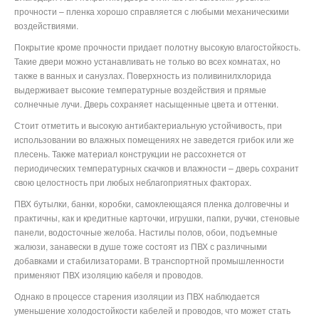
прочности – пленка хорошо справляется с любыми механическими
воздействиями.
Покрытие кроме прочности придает полотну высокую влагостойкость.
Такие двери можно устанавливать не только во всех комнатах, но
также в ванных и санузлах. Поверхность из поливинилхлорида
выдерживает высокие температурные воздействия и прямые
солнечные лучи. Дверь сохраняет насыщенные цвета и оттенки.
Стоит отметить и высокую антибактериальную устойчивость, при
использовании во влажных помещениях не заведется грибок или же
плесень. Также материал конструкции не рассохнется от
периодических температурных скачков и влажности – дверь сохранит
свою целостность при любых неблагоприятных факторах.
ПВХ бутылки, банки, коробки, самоклеющаяся пленка долговечны и
практичны, как и кредитные карточки, игрушки, папки, ручки, стеновые
панели, водосточные желоба. Настилы полов, обои, подъемные
жалюзи, занавески в душе тоже состоят из ПВХ с различными
добавками и стабилизаторами. В транспортной промышленности
применяют ПВХ изоляцию кабеля и проводов.
Однако в процессе старения изоляции из ПВХ наблюдается
уменьшение холодостойкости кабелей и проводов, что может стать