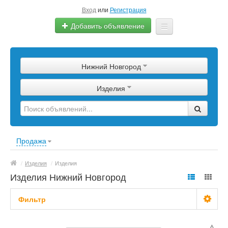
Вход
или
Регистрация
Добавить объявление
Главная
Нижний Новгород
Сырье
Изделия
Изделия
Оборудование
Услуги
Продажа
Еще
/
Изделия
/
Изделия
Изделия Нижний Новгород
Фильтр
С фото