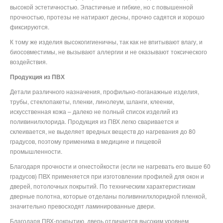
высокой эстетичностью. Эластичные и гибкие, но с повышенной
прочностью, протезы не натирают десны, прочно садятся и хорошо
фиксируются.
К тому же изделия высокогигиеничны, так как не впитывают влагу, и
биосовместимы, не вызывают аллергии и не оказывают токсического
воздействия.
Продукция из ПВХ
Детали различного назначения, профильно-поганажные изделия,
трубы, стеклопакеты, пленки, линолеум, шланги, клеенки,
искусственная кожа – далеко не полный список изделий из
поливинилхлорида. Продукция из ПВХ легко сваривается и
склеивается, не выделяет вредных веществ до нагревания до 80
градусов, поэтому применима в медицине и пищевой
промышленности.
Благодаря прочности и огнестойкости (если не нагревать его выше 60
градусов) ПВХ применяется при изготовлении профилей для окон и
дверей, потолочных покрытий. По техническим характеристикам
дверные полотна, которые отделаны поливинилхлоридной пленкой,
значительно превосходят ламинированные двери.
Благодаря ПВХ-покрытию, дверь отличается высоким уровнем