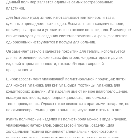
Данный полимер является одним из самых востребованных
пластиков.
Для бытовых нужд из него изготавливают контейнеры и тазы,
кухонные принадлежности, ведра. Всем известны сэндвич-панели,
полимерные краски и утеплители на основе полистирола. В медицине
его используют для создания систем переливания крови, элементов
одноразовых инструментов и посуды для больниц.
Он заменяет стекло в качестве покрытий для теплиц, используется
для изготовления волокнистых фильтров, конденсаторов и других
изделий в промышленности, так как обладает хорошей
прозрачностью.
Широк ассортимент упаковочной полистирольной продукции: лотки
для конфет, упаковка для кетчупа, сыра, тортницы, упаковка для
кондитерских изделий. Эти изделия имеют низкое влагопоглощение,
высокую плотность, паронепроницаемость, теплоемкость,
теплопроводность. Однако также являются сгораемыми товарами, но
не самовозгораемыми, горят только в присутствии открытого огня.
Купить полимерные изделия из полистирола можно в виде игрушек,
упаковочных материалов, одноразовой посуды, отделки. Для
холодильной техники применяют специальный креоностойкий
полистирол, для наружных отделочных материалов используют