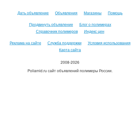
Дать объявление
Объявления
Магазины
Помощь
Продвинуть объявление
Блог о полимерах
Справочник полимеров
Индекс цен
Реклама на сайте
Служба поддержки
Условия использования
Карта сайта
2008-2026
Poliamid.ru сайт объявлений полимеры России.
Использование сайта, означает согласие с
Пользовательским
соглашением
.
Оплачивая услуги сайта, вы принимаете
оферту
.