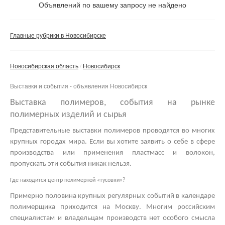
Не важно
Объявлений по вашему запросу не найдено
Валюта:
руб.
С фото
Главные рубрики в Новосибирске
Частные
Компании
Новосибирская область
Новосибирск
Не важно
Выставки и события - объявления Новосибирск
Сбросить фильтр
Применить
Выставка полимеров, события на рынке
полимерных изделий и сырья
Представительные
выставки полимеров
проводятся во многих
крупных городах мира. Если вы хотите заявить о себе в сфере
производства или применения пластмасс и волокон,
пропускать эти события никак нельзя.
Где находится центр полимерной «тусовки»?
Примерно половина крупных регулярных событий в календаре
полимерщика приходится на Москву. Многим российским
специалистам и владельцам производств нет особого смысла