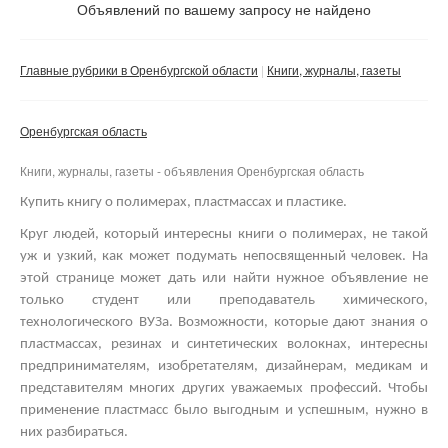
Не важно
Объявлений по вашему запросу не найдено
Валюта:
руб.
С фото
Главные рубрики в Оренбургской области
Книги, журналы, газеты
Частные
Компании
Оренбургская область
Не важно
Книги, журналы, газеты - объявления Оренбургская область
Сбросить фильтр
Применить
Купить книгу о полимерах, пластмассах и пластике.
Круг людей, который интересны книги о полимерах, не такой
уж и узкий, как может подумать непосвященный человек. На
этой странице может дать или найти нужное объявление не
только студент или преподаватель химического,
технологического ВУЗа. Возможности, которые дают знания о
пластмассах, резинах и синтетических волокнах, интересны
предпринимателям, изобретателям, дизайнерам, медикам и
представителям многих других уважаемых профессий.
Чтобы
применение пластмасс было выгодным и успешным, нужно в
них разбираться.