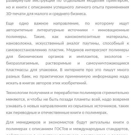
развернутые инструкции по отдельным моделям принтером,
но и книги с описанием успешного личного опыта применения
3
D
-печати для малого и среднего бизнеса.
Еще одно важное направление, по которому ищут
авторитетные литературные источники – инновационные
полимеры. Такие, как нанокомпозитные материалы,
нановолокна, искусственный аналог паутины, способный к
самовосстановлению пластик. Медиков интересуют полимеры
для бионических органов и имплантов, экологов –
биоразлагаемые, растворимые и самоуничтожающиеся
пластмассы для упаковки. В интернете про это пишут много
разных баек, но практически применимую информацию надо
искать в книгах авторов этих изобретений.
Технологии получения и переработки полимеров стремительно
меняются, и чтобы не быть позади планеты всей, надо вовремя
узнавать о новых направлениях из серьезных источников, таких
как переводные и отечественные книги о полимерах.
Для менеджеров и экономистов будут актуальны книги о
полимерах с описанием ГОСТов и международных стандартов,