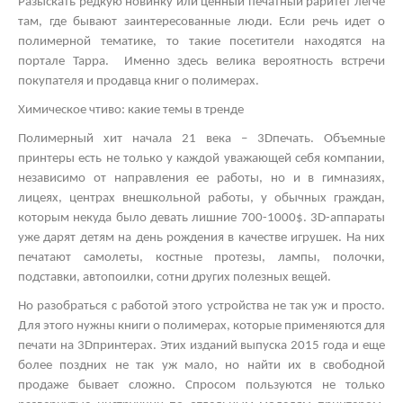
Разыскать редкую новинку или ценный печатный раритет легче
там, где бывают заинтересованные люди. Если речь идет о
полимерной тематике, то такие посетители находятся на
портале Тарра. Именно здесь велика вероятность встречи
покупателя и продавца книг о полимерах.
Химическое чтиво: какие темы в тренде
Полимерный хит начала 21 века – 3
D
печать. Объемные
принтеры есть не только у каждой уважающей себя компании,
независимо от направления ее работы, но и в гимназиях,
лицеях, центрах внешкольной работы, у обычных граждан,
которым некуда было девать лишние 700-1000$. 3
D
-аппараты
уже дарят детям на день рождения в качестве игрушек. На них
печатают самолеты, костные протезы, лампы, полочки,
подставки, автопоилки, сотни других полезных вещей.
Но разобраться с работой этого устройства не так уж и просто.
Для этого нужны книги о полимерах, которые применяются для
печати на 3
D
принтерах. Этих изданий выпуска 2015 года и еще
более поздних не так уж мало, но найти их в свободной
продаже бывает сложно. Спросом пользуются не только