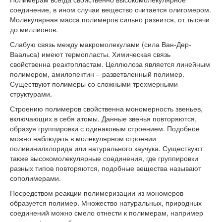
соединение, в ином случаи вещество считается олигомером.
Молекулярная масса полимеров сильно разнится, от тысячи
до миллионов.
Слабую связь между макромолекулами (сила Ван-Дер-
Ваальса) имеют термопласты. Химическая связь
свойственна реактопластам. Целлюлоза является линейным
полимером, амилопектин – разветвленный полимер.
Существуют полимеры со сложными трехмерными
структурами.
Строению полимеров свойственна мономерность звеньев,
включающих в себя атомы. Данные звенья повторяются,
образуя группировки с одинаковым строением. Подобное
можно наблюдать в молекулярном строении
поливинилхлорида или натурального каучука. Существуют
также высокомолекулярные соединения, где группировки
разных типов повторяются, подобные вещества называют
сополимерами.
Посредством реакции полимеризации из мономеров
образуется полимер. Множество натуральных, природных
соединений можно смело отнести к полимерам, например