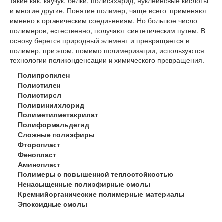
такие как: каучук, белки, полисахарид, нуклеиновые кислоты
и многие другие. Понятие полимер, чаще всего, применяют
именно к органическим соединениям. Но большое число
полимеров, естественно, получают синтетическим путем. В
основу берется природный элемент и превращается в
полимер, при этом, помимо полимеризации, используются
технологии поликонденсации и химического превращения.
Полипропилен
Полиэтилен
Полистирол
Поливинилхлорид
Полиметилметакрилат
Полиформальдегид
Сложные полиэфиры
Фторопласт
Фенопласт
Аминопласт
Полимеры с повышенной теплостойкостью
Ненасыщенные полиэфирные смолы
Кремнийорганические полимерные материалы
Эпоксидные смолы