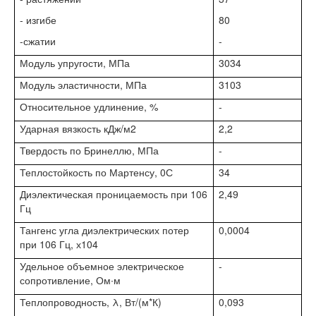
- изгибе
80
-сжатии
-
Модуль упругости, МПа
3034
Модуль эластичности, МПа
3103
Относительное удлинение, %
-
Ударная вязкость кДж/м2
2,2
Твердость по Бринеллю, МПа
-
Теплостойкость по Мартенсу, 0С
34
Диэлектическая проницаемость при 106
2,49
Гц
Тангенс угла диэлектрических потер
0,0004
при 106 Гц, х104
Удельное объемное электрическое
-
сопротивление, Ом∙м
Теплопроводность, λ, Вт/(м*К)
0,093