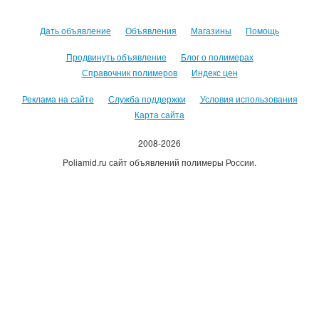
Дать объявление
Объявления
Магазины
Помощь
Продвинуть объявление
Блог о полимерах
Справочник полимеров
Индекс цен
Реклама на сайте
Служба поддержки
Условия использования
Карта сайта
2008-2026
Poliamid.ru сайт объявлений полимеры России.
Использование сайта, означает согласие с
Пользовательским
соглашением
.
Оплачивая услуги сайта, вы принимаете
оферту
.