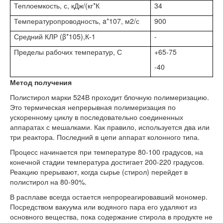
Теплоемкость, с, кДж/(кг*К
34
Температуропроводность, a*107, м2/с
900
Средний КЛР (β*105),К-1
-
Пределы рабочих температур, С
+65-75
-40
Метод получения
Полистирол марки 524В проходит блочную полимеризацию.
Это термическая непрерывная полимеризация по
ускоренному циклу в последовательно соединенных
аппаратах с мешалками. Как правило, используется два или
три реактора. Последний в цепи аппарат колонного типа.
Процесс начинается при температуре 80-100 градусов, на
конечной стадии температура достигает 200-220 градусов.
Реакцию прерывают, когда сырье (стирол) перейдет в
полистирол на 80-90%.
В расплаве всегда остается непрореагировавший мономер.
Посредством вакуума или водяного пара его удаляют из
основного вещества, пока содержание стирола в продукте не