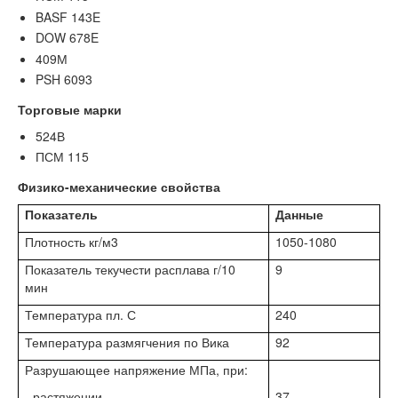
BASF 143E
DOW 678E
409М
PSH 6093
Торговые марки
524В
ПСМ 115
Физико-механические свойства
Показатель
Данные
Плотность кг/м3
1050-1080
Показатель текучести расплава г/10
9
мин
Температура пл. С
240
Температура размягчения по Вика
92
Разрушающее напряжение МПа, при:
- растяжении
37