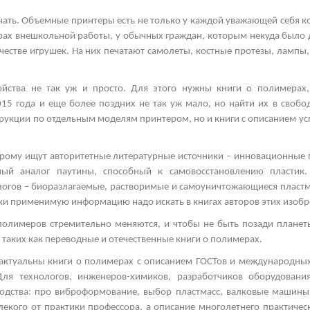
чать. Объемные принтеры есть не только у каждой уважающей себя к
нтрах внешкольной работы, у обычных граждан, которым некуда было 
честве игрушек. На них печатают самолеты, костные протезы, лампы,
ройства не так уж и просто. Для этого нужны книги о полимерах
015 года и еще более поздних не так уж мало, но найти их в своб
трукции по отдельным моделям принтером, но и книги с описанием у
орому ищут авторитетные литературные источники – инновационные 
нный аналог паутины, способный к самовосстановлению пласти
логов – биоразлагаемые, растворимые и самоуничтожающиеся пластма
ски применимую информацию надо искать в книгах авторов этих изобр
полимеров стремительно меняются, и чтобы не быть позади планеты
 таких как переводные и отечественные книги о полимерах.
актуальны книги о полимерах с описанием ГОСТов и международных
Для технологов, инженеров-химиков, разработчиков оборудован
водства: про виброформование, выбор пластмасс, валковые машин
лекого от практики профессора, а описание многолетнего практическ