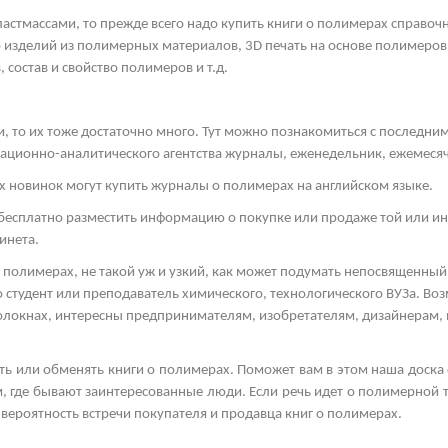
пластмассами, то прежде всего надо купить книги о полимерах справоч
 изделий из полимерных материалов, 3
D
печать на основе полимеров
 состав и свойство полимеров и т.д.
и, то их тоже достаточно много. Тут можно познакомиться с последн
ационно-аналитического агентства журналы, еженедельник, ежемеся
новинок могут купить журналы о полимерах на английском языке.
бесплатно разместить информацию о покупке или продаже той или ин
инета.
 полимерах, не такой уж и узкий, как может подумать непосвященный 
 студент или преподаватель химического, технологического ВУЗа. Во
 волокнах, интересны предпринимателям, изобретателям, дизайнерам,
ать или обменять книги о полимерах. Поможет вам в этом наша доска
, где бывают заинтересованные люди. Если речь идет о полимерной т
 вероятность встречи покупателя и продавца книг о полимерах.