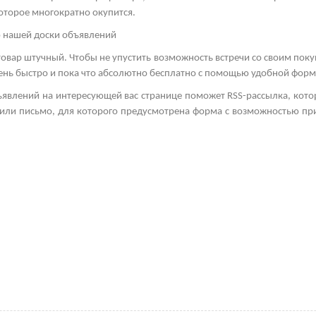
оторое многократно окупится.
ю нашей доски объявлений
товар штучный. Чтобы не упустить возможность встречи со своим пок
очень быстро и пока что абсолютно бесплатно с помощью удобной фор
ъявлений на интересующей вас странице поможет
RSS
-рассылка, кото
а или письмо, для которого предусмотрена форма с возможностью пр