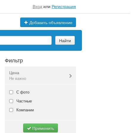
Вход
или
Регистрация
Добавить объявление
Найти
Фильтр
Цена
Не важно
Валюта:
руб.
С фото
Частные
Компании
Не важно
Применить