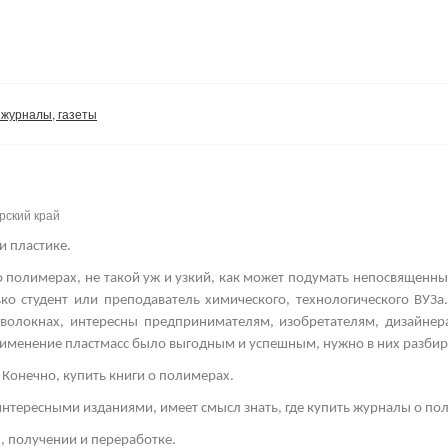
 журналы, газеты
рский край
и пластике.
 полимерах, не такой уж и узкий, как может подумать непосвященны
ко студент или преподаватель химического, технологического ВУЗа
х волокнах, интересны предпринимателям, изобретателям, дизайне
именение пластмасс было выгодным и успешным, нужно в них разбир
 Конечно, купить книги о полимерах.
нтересными изданиями, имеет смысл знать, где купить журналы о по
х, получении и переработке.