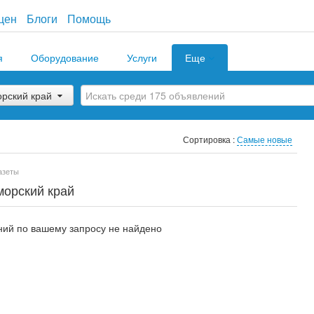
цен
Блоги
Помощь
я
Оборудование
Услуги
Еще
рский край
Сортировка :
Самые новые
азеты
морский край
ий по вашему запросу не найдено