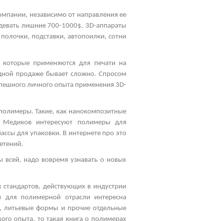
омпании, независимо от направления ее
девать лишние 700-1000$. 3
D
-аппараты
 полочки, подставки, автопоилки, сотни
, которые применяются для печати на
одной продаже бывает сложно. Спросом
спешного личного опыта применения 3
D
-
полимеры. Такие, как нанокомпозитные
к. Медиков интересуют полимеры для
ссы для упаковки. В интернете про это
етений.
 всей, надо вовремя узнавать о новых
 стандартов, действующих в индустрии
ия для полимерной отрасли интересна
ы, литьевые формы и прочие отдельные
ого опыта, то такая книга о полимерах