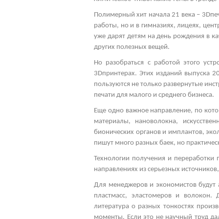
Полимерный хит начала 21 века – 3
D
пе
работы, но и в гимназиях, лицеях, це
уже дарят детям на день рождения в ка
других полезных вещей.
Но разобраться с работой этого уст
3
D
принтерах. Этих изданий выпуска 2
пользуются не только развернутые инс
печати для малого и среднего бизнеса.
Еще одно важное направление, по кот
материалы, нановолокна, искусстве
бионических органов и имплантов, эко
пишут много разных баек, но практиче
Технологии получения и переработки 
направлениях из серьезных источников,
Для менеджеров и экономистов будут 
пластмасс, эластомеров и волокон. 
литература о разных тонкостях произ
моменты. Если это не научный труд да