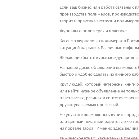
Если ваш бизнес или работа связаны с 
производства полимеров, производство
теория и практика экструзии полимеров,
Журналы о полимерах и пластике
Касаемо журналов о полимерах в Росси
ситуацией на рынке. Различные информ
Желающие быть в курсе международных 
На нашей доске объявлений вы можете 
быстро и удобно сделать из личного каб
Круг людей, который интересны книги о
или найти нужное объявление не только
пластмассах, резинах и синтетических
других уважаемых профессий.
Не упустите возможность купить, прод
или ценный печатный раритет легче там
на портале Тарра. Именно здесь велика
Химическое чтиво: какие темы в тренде