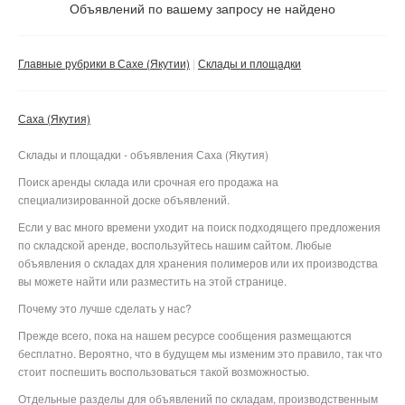
Не важно
Объявлений по вашему запросу не найдено
Валюта:
руб.
С фото
Главные рубрики в Сахе (Якутии)
Склады и площадки
Без посредников
Компания
Саха (Якутия)
Не важно
Склады и площадки - объявления Саха (Якутия)
Сбросить фильтр
Применить
Поиск аренды склада или срочная его продажа на
специализированной доске объявлений.
Если у вас много времени уходит на поиск подходящего предложения
по складской аренде, воспользуйтесь нашим сайтом. Любые
объявления о складах для хранения полимеров или их производства
вы можете найти или разместить на этой странице.
Почему это лучше сделать у нас?
Прежде всего, пока на нашем ресурсе сообщения размещаются
бесплатно. Вероятно, что в будущем мы изменим это правило, так что
стоит поспешить воспользоваться такой возможностью.
Отдельные разделы для объявлений по складам, производственным