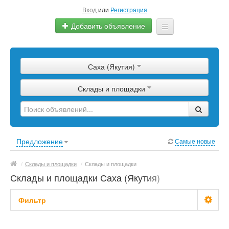
Вход
или
Регистрация
Добавить объявление
Главная
Саха (Якутия)
Сырье
Склады и площадки
Изделия
Оборудование
Услуги
Предложение
Самые новые
Еще
/
Склады и площадки
/
Склады и площадки
Склады и площадки Саха (Якутия)
Фильтр
Цена