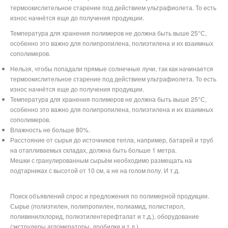
термоокислительное старение под действием ультрафиолета. То есть
износ начнётся еще до получения продукции.
Температура для хранения полимеров не должна быть выше 25°С,
особенно это важно для полипропилена, полиэтилена и их взаимных
сополимеров.
Нельзя, чтобы попадали прямые солнечные лучи, так как начинается
термоокислительное старение под действием ультрафиолета. То есть
износ начнётся еще до получения продукции.
Температура для хранения полимеров не должна быть выше 25°С,
особенно это важно для полипропилена, полиэтилена и их взаимных
сополимеров.
Влажность не больше 80%.
Расстояние от сырья до источников тепла, например, батарей и труб
на отапливаемых складах, должна быть больше 1 метра.
Мешки с гранулированным сырьём необходимо размещать на
подтарниках с высотой от 10 см, а не на голом полу. И т.д.
Поиск объявлений спрос и предложения по полимерной продукции.
Сырье (полиэтилен, полипропилен, полиамид, полистирол,
поливинилхлорид, полиэтилентерефталат и т.д.), оборудование
(экструдеры,агломераторы, дробилки и т.д.)