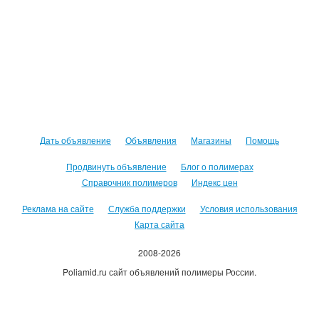
Дать объявление
Объявления
Магазины
Помощь
Продвинуть объявление
Блог о полимерах
Справочник полимеров
Индекс цен
Реклама на сайте
Служба поддержки
Условия использования
Карта сайта
2008-2026
Poliamid.ru сайт объявлений полимеры России.
Использование сайта, означает согласие с
Пользовательским
соглашением
.
Оплачивая услуги сайта, вы принимаете
оферту
.