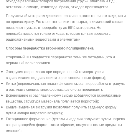
отходов различных товаров потребления (трубы, упаковка и т.д.),
Проспект Большевиков
Обухово
остатков на складе, неликвида, брака, отходов производства.
Звенигородская
Технологический институт
Пушкинская
Улица Дыбенко
Рыбацкое
Получаемый материал дешевле первичного, как в конечном виде, так и
Обводный канал
Фрунзенская
Технологический институт
по производству. Его качество зависит от сырья, а химический состав
Волковская
Московские ворота
Балтийская
позволяет пускать в переработку до 95% материала. Не
перерабатываются только отходы, которые контактировали с
Бухарестская
Электросила
Нарвская
радиоактивными веществами и элементами.
Международная
Парк Победы
Кировский завод
Способы переработки вторичного полипропилена
Проспект Славы
Московская
Автово
Вторичный ПП поддается переработке теми же методами, что и
Дунайская
Звёздная
Ленинский проспект
первичный полипропилен.
Шушары
Купчино
Проспект Ветеранов
Экструзия (переплавка при определенной температуре и
выдавливание под давлением через специальные формы);
Литье (первоначальная пластификация сырья, переработка в гранулы
и расплав в специальных формах, где оно затвердевает);
Вспенивание (к расплавленному сырью добавляются газообразные
вещества, структура материала получается пористой);
Выдув (выдувная экструзия позволяет получить заданную форму
путем напора нагретого воздуха);
Ротационное формование (детали и изделия получают путем нагрева
во вращающейся форме, таким образом, получают полые предметы -
емкости);