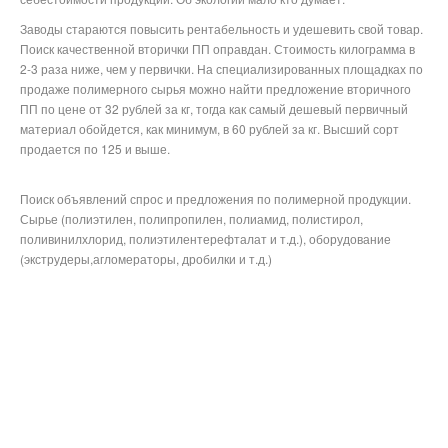
Заводы стараются повысить рентабельность и удешевить свой товар.
Поиск качественной вторички ПП оправдан. Стоимость килограмма в
2-3 раза ниже, чем у первички. На специализированных площадках по
продаже полимерного сырья можно найти предложение вторичного
ПП по цене от 32 рублей за кг, тогда как самый дешевый первичный
материал обойдется, как минимум, в 60 рублей за кг. Высший сорт
продается по 125 и выше.
Поиск объявлений спрос и предложения по полимерной продукции.
Сырье (полиэтилен, полипропилен, полиамид, полистирол,
поливинилхлорид, полиэтилентерефталат и т.д.), оборудование
(экструдеры,агломераторы, дробилки и т.д.)