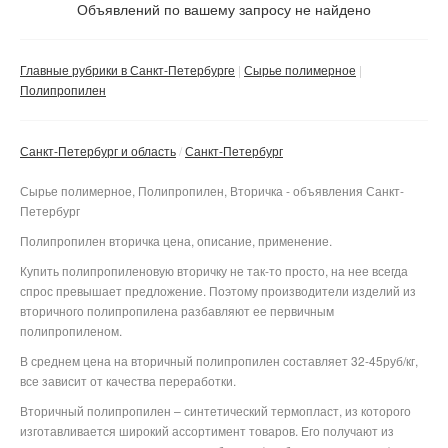
Не важно
Объявлений по вашему запросу не найдено
Метро
Валюта:
руб.
Не важно
Главные рубрики в Санкт-Петербурге
Сырье полимерное
Полипропилен
Кировско-Выборгская
С фото
Московско-Петроградская
Частные
Девяткино
Санкт-Петербург и область
Санкт-Петербург
Не важно
Невско-Василеостровская
Компании
Парнас
Гражданский проспект
Сырье полимерное, Полипропилен, Вторичка - объявления Санкт-
Правобережная
Приморская
Проспект Просвещения
Академическая
Петербург
Фрунзенско-Приморская
Театральная
Василеостровская
Сбросить фильтр
Озерки
Применить
Политехническая
Полипропилен вторичка цена, описание, применение.
Комендантский проспект
Не важно
Спасская
Гостиный двор
Удельная
Площадь Мужества
Купить полипропиленовую вторичку не так-то просто, на нее всегда
спрос превышает предложение. Поэтому производители изделий из
Старая Деревня
Достоевская
Маяковская
Пионерская
Лесная
вторичного полипропилена разбавляют ее первичным
Крестовский остров
Лиговский проспект
Площадь Александра
Чёрная речка
Выборгская
полипропиленом.
Невского
Чкаловская
Площадь Александра
Петроградская
Площадь Ленина
В среднем цена на вторичный полипропилен составляет 32-45руб/кг,
Невского
Елизаровская
все зависит от качества переработки.
Спортивная
Горьковская
Чернышевская
Новочеркасская
Ломоносовская
Вторичный полипропилен – синтетический термопласт, из которого
Адмиралтейская
Невский проспект
Площадь Восстания
изготавливается широкий ассортимент товаров. Его получают из
Ладожская
Пролетарская
Садовая
Сенная площадь
Владимирская