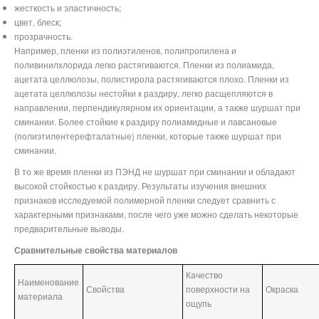
жесткость и эластичность;
цвет, блеск;
прозрачность.
Например, пленки из полиэтиленов, полипропилена и
поливинилхлорида легко растягиваются. Пленки из полиамида,
ацетата целлюлозы, полистирола растягиваются плохо. Пленки из
ацетата целлюлозы нестойки к раздиру, легко расщепляются в
направлении, перпендикулярном их ориентации, а также шуршат при
сминании. Более стойкие к раздиру полиамидные и лавсановые
(полиэтилентерефталатные) пленки, которые также шуршат при
сминании.
В то же время пленки из ПЭНД не шуршат при сминании и обладают
высокой стойкостью к раздиру. Результаты изучения внешних
признаков исследуемой полимерной пленки следует сравнить с
характерными признаками, после чего уже можно сделать некоторые
предварительные выводы.
Сравнительные свойства материалов
Качество
Наименование
Свойства
поверхности на
Окраска
материала
ощупь