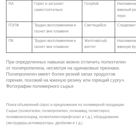
ПА
Горит и затухает
Голубой
Напомина
самостоятельно
жженый ро
перо
ПЭТФ
Трудно воспламеняем и
Светящийся
Сладкова
гаснет вне пламени
ПК
Трудно воспламеняем и
Желтоватый,
Напомина
гаснет вне пламени
коптит
жженую бу
При определенных навыках можно отличить полиэтилен
от полипропилена, несмотря на одинаковые признаки.
Полипропилен имеет более резкий запах продуктов
горения, похожий на жженую резину или горящий сургуч.
Фотографии полимерного сырья
Поиск объявлений спрос и предложения по полимерной продукции.
Сырье (полиэтилен, полипропилен, полиамид, полистирол,
поливинилхлорид, полиэтилентерефталат и т.д.), оборудование
(экструдеры,агломераторы, дробилки и т.д.)