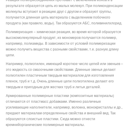
результате образуется цепь из малых молекул. При поликонденсации
молекулы вступают в реакцию друг с другом и образуют группы,
получается длинная цепь материала с выделением побочного
продукта (как правило, воды). Так образуются АБС, поливинилхлорид.
Полимеризация – химическая реакция, во время которой образуется
высокомолекулярный продукт, из мономеров получается полимер,
например, полиамиды. В зависимости от условий полимеризации
можно получить вещества с разными свойствами, т.е. разную длину
цепи.
Например, полиэтилен, имеющий короткое число цепей или звеньев –
это жидкость со смазочными свойствами. Длинные звенья делают
полиэтилен пластичным твердым материалом для изготовления
пленок, труб и т.д. Очень длинные цепи полиэтилена делают его
твердым и пригодным для жестких труб и литья деталей.
Армированные полимерные пластики (композитные материалы)
отличаются от пластмасс добавками. Именно различные
усиливающие наполнители, например, волокна, монокристаллы и др.,
придают материалам определенные свойства и внешний вид. Так
образуются слоистые пластики. Сюда можно отнести
кремнийорганические полимерные материалы.