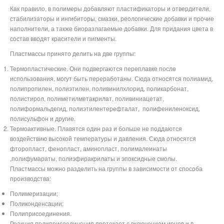
Как правило, в полимеры добавляют пластификаторы и отвердители,
стабилизаторы и ингибиторы, смазки, реологические добавки и прочие
наполнители, а также биоразлагаемые добавки. Для придания цвета в
состав вводят красители и пигменты.
Пластмассы принято делить на две группы:
Термопластические. Они подвергаются переплавке после
использования, могут быть переработаны. Сюда относятся полиамид,
полипропилен, полиэтилен, поливинилхлорид, поликарбонат,
полистирол, полиметилметакрилат, поливиниацетат,
полиформальдегид,
полиэтилентерефталат,
полифениленоксид,
полисульфон
и другие.
Термоактивные. Плавятся один раз и больше не поддаются
воздействию высокой температуры и давления. Сюда относятся
фторопласт, фенопласт, аминопласт,
полималеинаты
,полифумараты, полиэфиракрилаты и эпоксидные смолы
.
Пластмассы можно разделить на группы в зависимости от способа
производства:
Полимеризации;
Поликонденсации;
Полиприсоединения.
Реакция полиприсоединения протекает с включением ионов и в