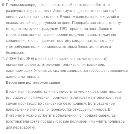
Поливинилхлорид – порошок, который легко переработать в
различные виды пластика. Используется для изготовления труб,
линолеума, различных пленок. В чистом виде материал хрупкий и
неэластичный, но доступный по цене. Перерабатывается в пленку
методом экструзии с раздувом. ПВХ термически нестабилен и
коррозионно активен, а при горении выделяет высокотоксичное
соединение хлора – диоксин, поэтому сегодня вытесняется из
употребления полипропиленом, который более экологичен и
безопасен.
ЛПЭНП (LLDPE) (линейный полиэтилен низкой плотности)
применяется для изготовления тонких пленок, например,
ламинирующих. Ученые до сих пор занимаются усовершенствованием
данного материала.
Вторичное полимерное сырье
Вторичная переработка – не редкость на многих предприятиях, где
выпускается полимерная продукция. Брак идет на второй круг, тем
самым производство становится безотходным. Есть отдельное
направление бизнеса по переработке отходов полимеров. В
Интернете можно встретить объявления по продаже сырья, где
изготовители хотят продать готовые полимеры или купить полимеры
для переработки.