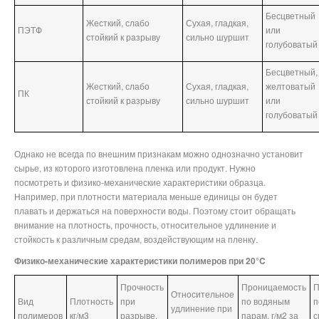
Бесцветный
Жесткий, слабо
Сухая, гладкая,
ПЭТФ
или
стойкий к разрыву
сильно шуршит
голубоватый
Бесцветный,
Жесткий, слабо
Сухая, гладкая,
желтоватый
ПК
стойкий к разрыву
сильно шуршит
или
голубоватый
Однако не всегда по внешним признакам можно однозначно установит
сырье, из которого изготовлена пленка или продукт. Нужно
посмотреть и физико-механические характеристики образца.
Например, при плотности материала меньше единицы он будет
плавать и держаться на поверхности воды. Поэтому стоит обращать
внимание на плотность, прочность, относительное удлинение и
стойкость к различным средам, воздействующим на пленку.
Физико-механические характеристики полимеров при 20°C
Прочность
Проницаемость
П
Относительное
Вид
Плотность
при
по водяным
п
удлинение при
полимеров
кг/м3
разрыве,
парам, г/м2 за
с