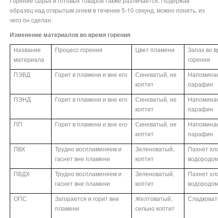
Горение сырья и готовых товаров также различается. Подержав
образец над открытым огнем в течение 5-10 секунд, можно понять, из
чего он сделан.
Изменение материалов во время горения
Название
Процесс горения
Цвет пламени
Запах во 
материала
горения
ПЭВД
Горит в пламени и вне его
Синеватый, не
Напомина
коптит
парафин
ПЭНД
Горит в пламени и вне его
Синеватый, не
Напомина
коптит
парафин
ПП
Горит в пламени и вне его
Синеватый, не
Напомина
коптит
парафин
ПВХ
Трудно воспламеняем и
Зеленоватый,
Пахнет хл
гаснет вне пламени
коптит
водородо
ПВДХ
Трудно воспламеняем и
Зеленоватый,
Пахнет хл
гаснет вне пламени
коптит
водородо
ОПС
Загорается и горит вне
Желтоватый,
Сладкова
пламени
сильно коптит