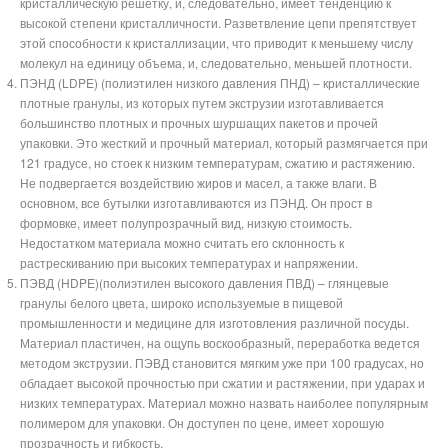
кристаллическую решетку, и, следовательно, имеет тенденцию к
высокой степени кристалличности. Разветвление цепи препятствует
этой способности к кристаллизации, что приводит к меньшему числу
молекул на единицу объема, и, следовательно, меньшей плотности.
ПЭНД (LDPE) (полиэтилен низкого давления ПНД) – кристаллические
плотные гранулы, из которых путем экструзии изготавливается
большинство плотных и прочных шуршащих пакетов и прочей
упаковки. Это жесткий и прочный материал, который размягчается при
121 градусе, но стоек к низким температурам, сжатию и растяжению.
Не подвергается воздействию жиров и масел, а также влаги. В
основном, все бутылки изготавливаются из ПЭНД. Он прост в
формовке, имеет полупрозрачный вид, низкую стоимость.
Недостатком материала можно считать его склонность к
растрескиванию при высоких температурах и напряжении.
ПЭВД (HDPE)(полиэтилен высокого давления ПВД) – глянцевые
гранулы белого цвета, широко используемые в пищевой
промышленности и медицине для изготовления различной посуды.
Материал пластичен, на ощупь воскообразный, переработка ведется
методом экструзии. ПЭВД становится мягким уже при 100 градусах, но
обладает высокой прочностью при сжатии и растяжении, при ударах и
низких температурах. Материал можно назвать наиболее популярным
полимером для упаковки. Он доступен по цене, имеет хорошую
прозрачность и гибкость.