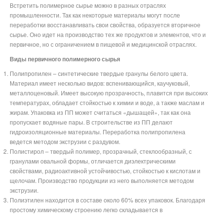
Встретить полимерное сырье можно в разных отраслях
промышленности. Так как некоторые материалы могут после
переработки восстанавливать свои свойства, образуется вторичное
сырье. Оно идет на производство тех же продуктов и элементов, что и
первичное, но с ограничением в пищевой и медицинской отраслях.
Виды первичного полимерного сырья
Полипропилен – синтетические твердые гранулы белого цвета.
Материал имеет несколько видов: вспенивающийся, каучуковый,
металлоценовый. Имеет высокую прозрачность, плавится при высоких
температурах, обладает стойкостью к химии и воде, а также маслам и
жирам. Упаковка из ПП может считаться «дышащей», так как она
пропускает водяные пары. В строительстве из ПП делают
гидроизоляционные материалы. Переработка полипропилена
ведется методом экструзии с раздувом.
Полистирол – твердый полимер, прозрачный, стеклообразный, с
гранулами овальной формы, отличается диэлектрическими
свойствами, радиоактивной устойчивостью, стойкостью к кислотам и
щелочам. Производство продукции из него выполняется методом
экструзии.
Полиэтилен находится в составе около 60% всех упаковок. Благодаря
простому химическому строению легко складывается в