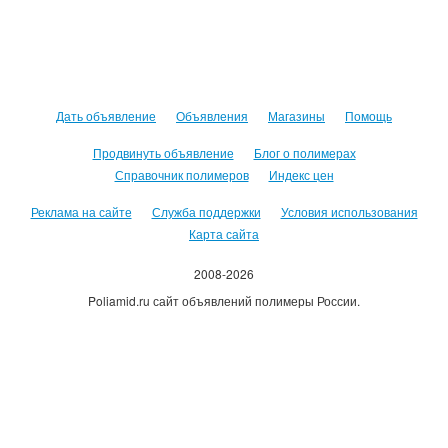
Дать объявление
Объявления
Магазины
Помощь
Продвинуть объявление
Блог о полимерах
Справочник полимеров
Индекс цен
Реклама на сайте
Служба поддержки
Условия использования
Карта сайта
2008-2026
Poliamid.ru сайт объявлений полимеры России.
Использование сайта, означает согласие с
Пользовательским
соглашением
.
Оплачивая услуги сайта, вы принимаете
оферту
.