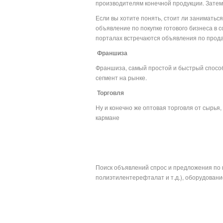
производителям конечной продукции. Затем
Если вы хотите понять, стоит ли заниматьс
объявление по покупке готового бизнеса в
порталах встречаются объявления по продаж
Франшиза
Франшиза, самый простой и быстрый спосо
сегмент на рынке.
Торговля
Ну и конечно же оптовая торговля от сырья
к
Поиск объявлений спрос и предложения по 
полиэтилентерефталат и т.д.), оборудование