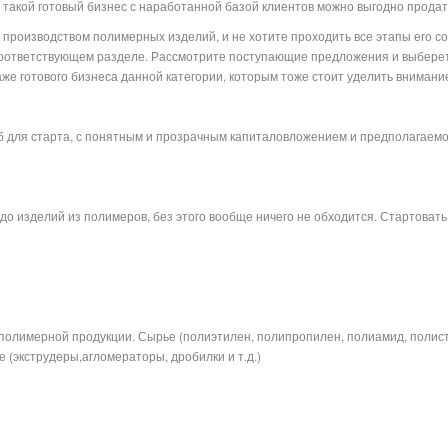
 такой готовый бизнес с наработанной базой клиентов можно выгодно продат
я производством полимерных изделий, и не хотите проходить все этапы его 
 соответствующем разделе. Рассмотрите поступающие предложения и выберет
е готового бизнеса данной категории, которым тоже стоит уделить внимани
б для старта, с понятным и прозрачным капиталовложением и предполагаем
, до изделий из полимеров, без этого вообще ничего не обходится. Стартоват
арма
полимерной продукции. Сырье (полиэтилен, полипропилен, полиамид, полис
 (экструдеры,агломераторы, дробилки и т.д.)