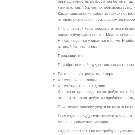
принадлежностей до форм под бетон и т.д. 
купить готовый бизнес по производству по
Какое направление выбрать, зависит от во
готового бизнеса по производству полимерн
С чего начать? Если продажа готового бизне
поиском будущих клиентов. Можно начать ра
Но как всегда все упирается в время. Наиб
готовый бизнес проект.
Производство.
Приобретение оборудования зависит от выс
Расплавление гранул полимера;
Формирование пленки;
Формовку готового изделия.
Для такого производства потребуется в обя
вторсырье, то потребуется дробление отход
При предоставлении услуги по печати на п
Если изделия будут изготавливаться из гот
машина, укладочная машина.
Отдельно затраты на настройку и пуско-нал