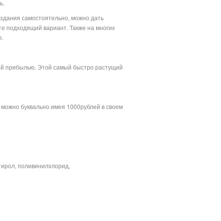
ь.
создания самостоятельно, можно дать
е подходящий вариант. Также на многих
е.
ой прибылью. Этой самый быстро растущий
ь можно буквально имея 1000рублей в своем
не
тирол, поливинилхлорид,