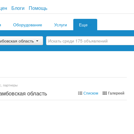
цен
Блоги
Помощь
я
Оборудование
Услуги
Еще
мбовская область
с, партнеры
амбовская область
Списком
Галереей