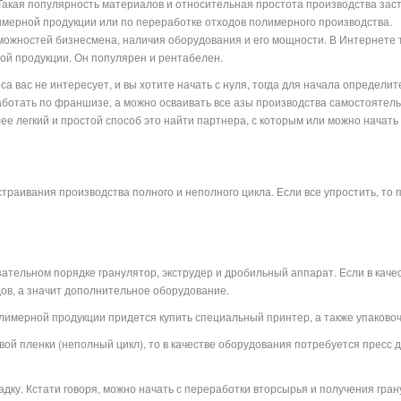
Такая популярность материалов и относительная простота производства заст
лимерной продукции или по переработке отходов полимерного производства.
зможностей бизнесмена, наличия оборудования и его мощности. В Интернете 
ой продукции. Он популярен и рентабелен.
са вас не интересует, и вы хотите начать с нуля, тогда для начала определи
ботать по франшизе, а можно осваивать все азы производства самостоятельн
олее легкий и простой способ это найти партнера, с которым или можно начат
траивания производства полного и неполного цикла. Если все упростить, то
зательном порядке гранулятор, экструдер и дробильный аппарат. Если в кач
ов, а значит дополнительное оборудование.
олимерной продукции придется купить специальный принтер, а также упаково
овой пленки (неполный цикл), то в качестве оборудования потребуется пресс
адку. Кстати говоря, можно начать с переработки вторсырья и получения гра