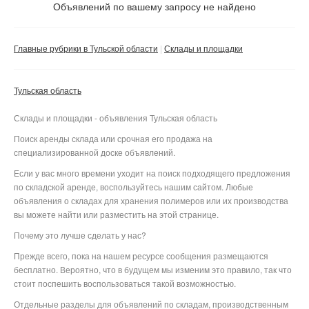
Не важно
Объявлений по вашему запросу не найдено
Валюта:
руб.
С фото
Главные рубрики в Тульской области
Склады и площадки
Без посредников
Компания
Тульская область
Не важно
Склады и площадки - объявления Тульская область
Сбросить фильтр
Применить
Поиск аренды склада или срочная его продажа на
специализированной доске объявлений.
Если у вас много времени уходит на поиск подходящего предложения
по складской аренде, воспользуйтесь нашим сайтом. Любые
объявления о складах для хранения полимеров или их производства
вы можете найти или разместить на этой странице.
Почему это лучше сделать у нас?
Прежде всего, пока на нашем ресурсе сообщения размещаются
бесплатно. Вероятно, что в будущем мы изменим это правило, так что
стоит поспешить воспользоваться такой возможностью.
Отдельные разделы для объявлений по складам, производственным