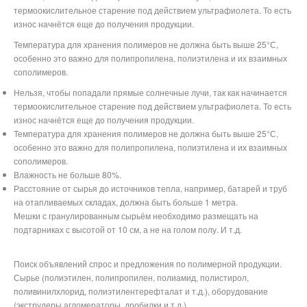
термоокислительное старение под действием ультрафиолета. То есть
износ начнётся еще до получения продукции.
Температура для хранения полимеров не должна быть выше 25°С,
особенно это важно для полипропилена, полиэтилена и их взаимных
сополимеров.
Нельзя, чтобы попадали прямые солнечные лучи, так как начинается
термоокислительное старение под действием ультрафиолета. То есть
износ начнётся еще до получения продукции.
Температура для хранения полимеров не должна быть выше 25°С,
особенно это важно для полипропилена, полиэтилена и их взаимных
сополимеров.
Влажность не больше 80%.
Расстояние от сырья до источников тепла, например, батарей и труб
на отапливаемых складах, должна быть больше 1 метра.
Мешки с гранулированным сырьём необходимо размещать на
подтарниках с высотой от 10 см, а не на голом полу. И т.д.
Поиск объявлений спрос и предложения по полимерной продукции.
Сырье (полиэтилен, полипропилен, полиамид, полистирол,
поливинилхлорид, полиэтилентерефталат и т.д.), оборудование
(экструдеры,агломераторы, дробилки и т.д.)