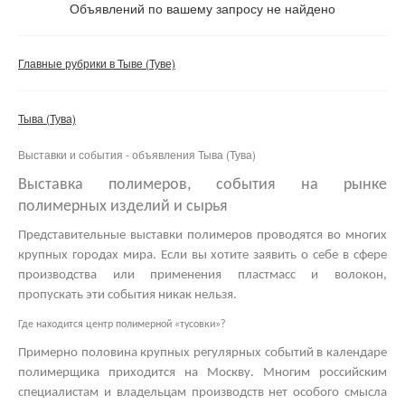
Не важно
Объявлений по вашему запросу не найдено
Валюта:
руб.
С фото
Главные рубрики в Тыве (Туве)
Частные
Компании
Тыва (Тува)
Не важно
Выставки и события - объявления Тыва (Тува)
Сбросить фильтр
Применить
Выставка полимеров, события на рынке
полимерных изделий и сырья
Представительные
выставки полимеров
проводятся во многих
крупных городах мира. Если вы хотите заявить о себе в сфере
производства или применения пластмасс и волокон,
пропускать эти события никак нельзя.
Где находится центр полимерной «тусовки»?
Примерно половина крупных регулярных событий в календаре
полимерщика приходится на Москву. Многим российским
специалистам и владельцам производств нет особого смысла