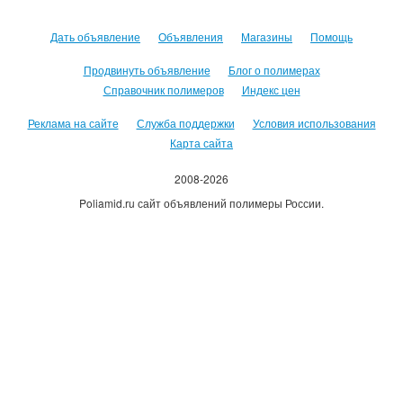
Дать объявление
Объявления
Магазины
Помощь
Продвинуть объявление
Блог о полимерах
Справочник полимеров
Индекс цен
Реклама на сайте
Служба поддержки
Условия использования
Карта сайта
2008-2026
Poliamid.ru сайт объявлений полимеры России.
Использование сайта, означает согласие с
Пользовательским
соглашением
.
Оплачивая услуги сайта, вы принимаете
оферту
.