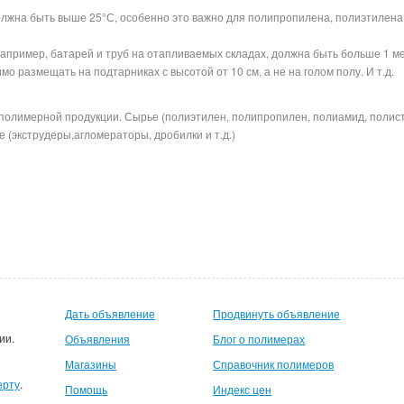
лжна быть выше 25°С, особенно это важно для полипропилена, полиэтилена
например, батарей и труб на отапливаемых складах, должна быть больше 1 м
о размещать на подтарниках с высотой от 10 см, а не на голом полу. И т.
полимерной продукции. Сырье (полиэтилен, полипропилен, полиамид, полис
 (экструдеры,агломераторы, дробилки и т.д.)
Дать объявление
Продвинуть объявление
ии.
Объявления
Блог о полимерах
Магазины
Справочник полимеров
ерту
.
Помощь
Индекс цен