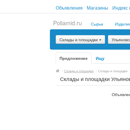
Объявления
Магазины
Индекс 
Poliamid.ru
Сырье
Издели
Склады и площадки
Ульяновс
Предложение
Ищу
/
Склады и площадки
/
Склады и площадки
Склады и площадки Ульянов
Объявлен