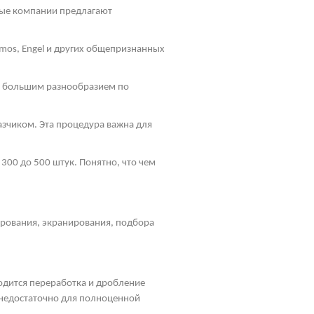
ные компании предлагают
mos
, Engel и других общепризнанных
ь большим разнообразием по
зчиком. Эта процедура важна для
300 до 500 штук. Понятно, что чем
ирования, экранирования, подбора
водится переработка и дробление
, недостаточно для полноценной