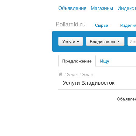
Объявления
Магазины
Индекс 
Poliamid.ru
Сырье
Издели
Услуги
Владивосток
Предложение
Ищу
/
Услуги
/
Услуги
Услуги Владивосток
Объявлен