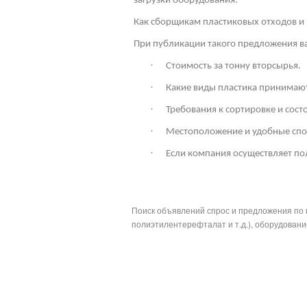
загрузки оборудования.
Как сборщикам пластиковых отходов и 
При публикации такого предложения ва
·
Стоимость за тонну вторсырья.
·
Какие виды пластика принимают
·
Требования к сортировке и сос
·
Местоположение и удобные спо
·
Если компания осуществляет по
Поиск объявлений спрос и предложения по 
полиэтилентерефталат и т.д.), оборудование