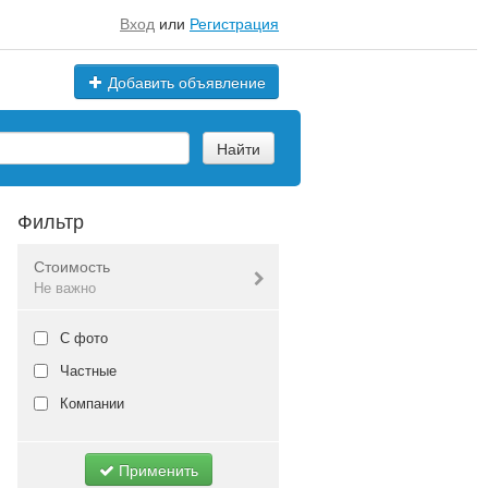
Вход
или
Регистрация
Добавить объявление
Найти
Фильтр
Стоимость
Не важно
Валюта:
руб.
С фото
Частные
Компании
Не важно
Применить