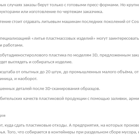
рых случаях заказы берут только с готовыми пресс-формами. Но круп
рукторами или изготовление по чертежам заказчика.
тение стоит отдавать литьевым машинам последних поколений от
Cos
пециализацией «литье пластмассовых изделий» могут заинтересоват
и работами.
обутадиеностиролового пластика по моделям 3
D
, предложенным зака
дет выглядеть и собираться изделие.
асштаба от опытных до 20 штук, до промышленных малого объёма, от 
иница, и наоборот.
шенных деталей после 3
D
-сканирования образцов.
ебительских качеств пластиковой продукции с помощью заливки, арм
еров
т, куда сдать пластиковые отходы. А предприятия, на которых произ
ья. Того, что собирается в контейнеры при раздельном сборе мусора