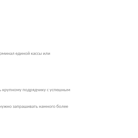
рминал единой кассы или
ть крупному подрядчику с успешным
у нужно запрашивать намного более