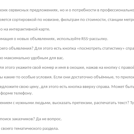
своих сервисных предложениях, но и о потребности в профессиональн
яется сортировкой по новизне, фильтрам по стоимости, станции метро
о на интерактивной карте.
рмация о новых объявлениях, используйте
RSS
-рассылку.
оего объявления? Для этого есть кнопка «посмотреть статистику» спра
но максимально удобным для вас.
я этого укажите свой номер и имя в окошке, нажав на кнопку с право
ы какие-то особые условия. Если они достаточно объёмные, то прило
редложите свою цену, для этого есть кнопка вверху справа. Может бы
 форме телефону.
ением с нужными людьми, высказать претензии, распечатать текст? 
поиск заказчиков? Да не вопрос.
своего тематического раздела.