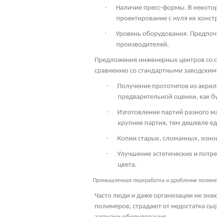
·
Наличие пресс-формы. В некото
проектирование с нуля их конст
·
Уровень оборудования. Предпоч
производителей.
Предложения инженерных центров со с
сравнению со стандартными заводским
·
Получение прототипов из акрил
предварительной оценки, как бу
·
Изготовление партий разного м
крупнее партия, тем дешевле ед
·
Копии старых, сломанных, изно
·
Улучшение эстетических и потр
цвета.
Промышленная переработка и дробление полим
Часто люди и даже организации не знаю
полимеров, страдают от недостатка сыр