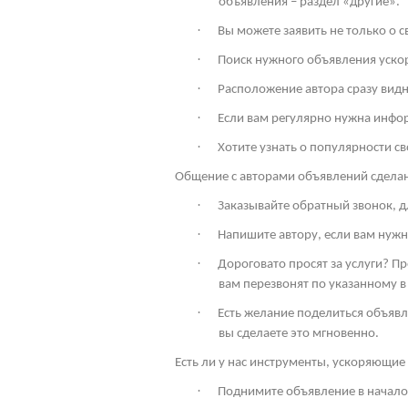
объявления – раздел «другие».
·
Вы можете заявить не только о 
·
Поиск нужного объявления ускор
·
Расположение автора сразу видн
·
Если вам регулярно нужна инфо
·
Хотите узнать о популярности св
Общение с авторами объявлений сдела
·
Заказывайте обратный звонок, дл
·
Напишите автору, если вам нужн
·
Дороговато просят за услуги? П
вам перезвонят по указанному в
·
Есть желание поделиться объявл
вы сделаете это мгновенно.
Есть ли у нас инструменты, ускоряющие 
·
Поднимите объявление в начало 