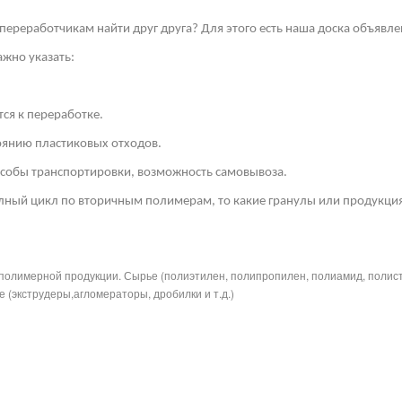
переработчикам найти друг друга? Для этого есть наша доска объявле
жно указать:
ся к переработке.
тоянию пластиковых отходов.
собы транспортировки, возможность самовывоза.
лный цикл по вторичным полимерам, то какие гранулы или продукция
полимерной продукции. Сырье (полиэтилен, полипропилен, полиамид, полис
 (экструдеры,агломераторы, дробилки и т.д.)