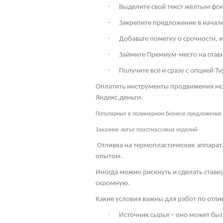
·
Выделите свой текст жёлтым фон
·
Закрепите предложение в начале 
·
Добавьте пометку о срочности, 
·
Займите Премиум-место на глав
·
Получите всё и сразу с опцией Ту
Оплатить инструменты продвижения мож
Яндекс.деньги.
Популярные в полимерном бизнесе предложения
Заказное литье пластмассовых изделий
Отливка на термопластических аппарат
опытом.
Иногда можно рискнуть и сделать ставк
скромную.
Какие условия важны для работ по отл
·
Источник сырья – оно может бы