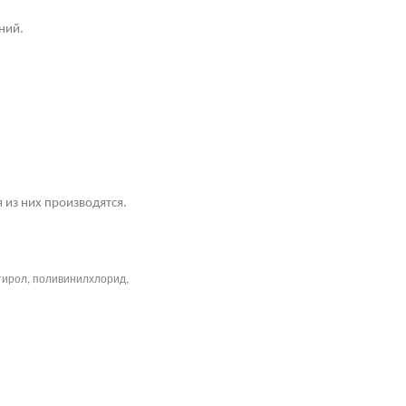
ний.
 из них производятся.
тирол, поливинилхлорид,