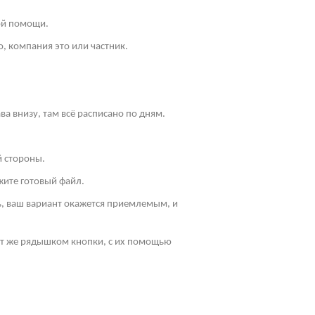
ой помощи.
, компания это или частник.
ва внизу, там всё расписано по дням.
й стороны.
жите готовый файл.
ть, ваш вариант окажется приемлемым, и
Тут же рядышком кнопки, с их помощью