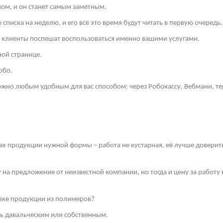
ом, и он станет самым заметным.
списка на неделю, и его всё это время будут читать в первую очередь.
и клиенты поспешат воспользоваться именно вашими услугами.
ной странице.
рбо.
но любым удобным для вас способом: через Робокассу, Вебмани, те
ах продукции нужной формы – работа не кустарная, её лучше довери
у на предложение от неизвестной компании, но тогда и цену за работ
ивке продукции из полимеров?
ть давальческим или собственным.