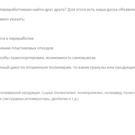
переработчикам найти друг друга? Для этого есть наша доска объявле
жно указать:
ся к переработке.
тоянию пластиковых отходов.
собы транспортировки, возможность самовывоза.
лный цикл по вторичным полимерам, то какие гранулы или продукция
полимерной продукции. Сырье (полиэтилен, полипропилен, полиамид, полис
 (экструдеры,агломераторы, дробилки и т.д.)