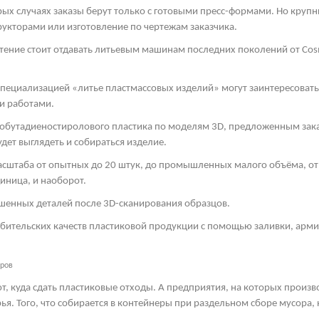
рых случаях заказы берут только с готовыми пресс-формами. Но круп
рукторами или изготовление по чертежам заказчика.
тение стоит отдавать литьевым машинам последних поколений от
Cos
пециализацией «литье пластмассовых изделий» могут заинтересоват
и работами.
обутадиеностиролового пластика по моделям 3
D
, предложенным зака
дет выглядеть и собираться изделие.
асштаба от опытных до 20 штук, до промышленных малого объёма, от 
иница, и наоборот.
шенных деталей после 3
D
-сканирования образцов.
ебительских качеств пластиковой продукции с помощью заливки, арм
еров
т, куда сдать пластиковые отходы. А предприятия, на которых произ
ья. Того, что собирается в контейнеры при раздельном сборе мусора