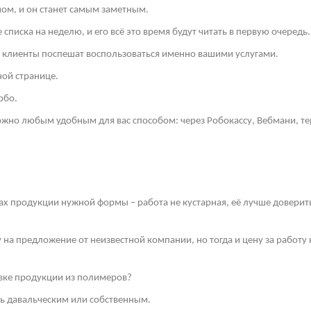
ом, и он станет самым заметным.
списка на неделю, и его всё это время будут читать в первую очередь.
и клиенты поспешат воспользоваться именно вашими услугами.
ной странице.
рбо.
но любым удобным для вас способом: через Робокассу, Вебмани, те
ах продукции нужной формы – работа не кустарная, её лучше довери
у на предложение от неизвестной компании, но тогда и цену за работ
ивке продукции из полимеров?
ть давальческим или собственным.