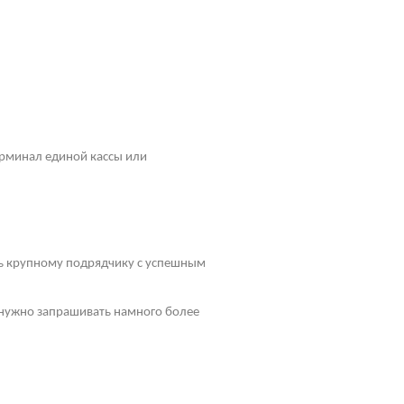
рминал единой кассы или
ть крупному подрядчику с успешным
у нужно запрашивать намного более