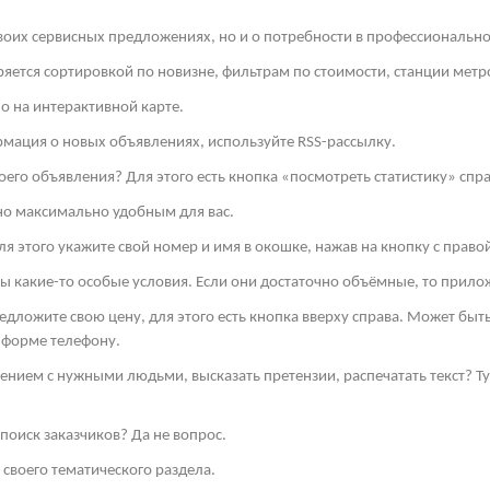
своих сервисных предложениях, но и о потребности в профессиональн
яется сортировкой по новизне, фильтрам по стоимости, станции метро
о на интерактивной карте.
рмация о новых объявлениях, используйте
RSS
-рассылку.
оего объявления? Для этого есть кнопка «посмотреть статистику» спра
но максимально удобным для вас.
я этого укажите свой номер и имя в окошке, нажав на кнопку с право
ы какие-то особые условия. Если они достаточно объёмные, то прило
редложите свою цену, для этого есть кнопка вверху справа. Может бы
 форме телефону.
ением с нужными людьми, высказать претензии, распечатать текст? 
поиск заказчиков? Да не вопрос.
своего тематического раздела.