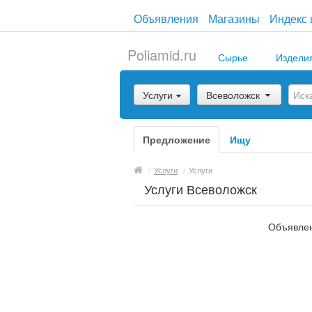
Объявления
Магазины
Индекс 
Poliamid.ru
Сырье
Издели
Услуги
Всеволожск
Предложение
Ищу
/
Услуги
/
Услуги
Услуги Всеволожск
Объявлен