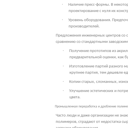
·
Наличие пресс-формы. В некото
проектирование с нуля их конст
·
Уровень оборудования. Предпоч
производителей.
Предложения инженерных центров со с
сравнению со стандартными заводским
·
Получение прототипов из акрил
предварительной оценки, как бу
·
Изготовление партий разного м
крупнее партия, тем дешевле ед
·
Копии старых, сломанных, изно
·
Улучшение эстетических и потр
цвета.
Промышленная переработка и дробление полим
Часто люди и даже организации не знаю
полимеров, страдают от недостатка сыр