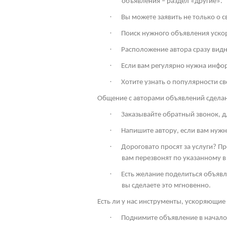
объявления – раздел «другие».
·
Вы можете заявить не только о 
·
Поиск нужного объявления ускор
·
Расположение автора сразу видн
·
Если вам регулярно нужна инфо
·
Хотите узнать о популярности св
Общение с авторами объявлений сдела
·
Заказывайте обратный звонок, дл
·
Напишите автору, если вам нужн
·
Дороговато просят за услуги? П
вам перезвонят по указанному в
·
Есть желание поделиться объявл
вы сделаете это мгновенно.
Есть ли у нас инструменты, ускоряющие 
·
Поднимите объявление в начало 