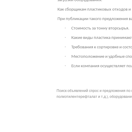
загрузки оборудования.
Как сборщикам пластиковых отходов и 
При публикации такого предложения ва
·
Стоимость за тонну вторсырья.
·
Какие виды пластика принимают
·
Требования к сортировке и сос
·
Местоположение и удобные спо
·
Если компания осуществляет по
Поиск объявлений спрос и предложения по 
полиэтилентерефталат и т.д.), оборудование