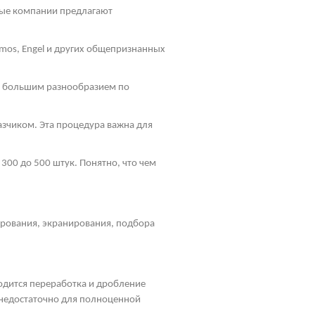
ные компании предлагают
mos
, Engel и других общепризнанных
ь большим разнообразием по
зчиком. Эта процедура важна для
300 до 500 штук. Понятно, что чем
ирования, экранирования, подбора
водится переработка и дробление
, недостаточно для полноценной