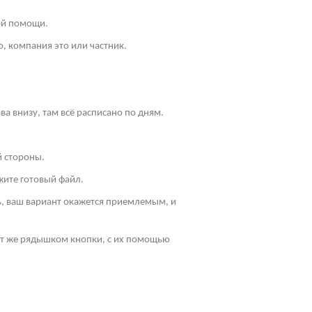
ой помощи.
, компания это или частник.
ва внизу, там всё расписано по дням.
й стороны.
жите готовый файл.
ть, ваш вариант окажется приемлемым, и
Тут же рядышком кнопки, с их помощью