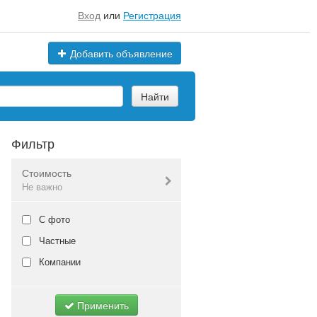
Вход
или
Регистрация
Добавить объявление
Найти
Фильтр
Стоимость
Не важно
Валюта:
руб.
С фото
Частные
Компании
Не важно
Применить