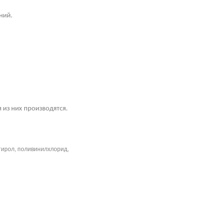
ний.
 из них производятся.
тирол, поливинилхлорид,