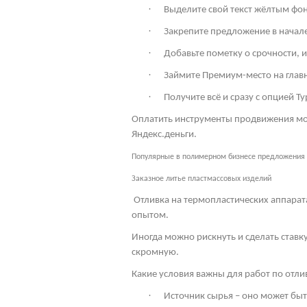
·
Выделите свой текст жёлтым фон
·
Закрепите предложение в начале 
·
Добавьте пометку о срочности, 
·
Займите Премиум-место на глав
·
Получите всё и сразу с опцией Ту
Оплатить инструменты продвижения мож
Яндекс.деньги.
Популярные в полимерном бизнесе предложения
Заказное литье пластмассовых изделий
Отливка на термопластических аппарат
опытом.
Иногда можно рискнуть и сделать ставк
скромную.
Какие условия важны для работ по отл
·
Источник сырья – оно может бы