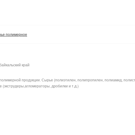
ье полимерное
байкальский край
полимерной продукции. Сырье (полиэтилен, полипропилен, полиамид, полис
 (экструдеры,агломераторы, дробилки и т.д.)