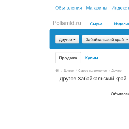
Объявления
Магазины
Индекс 
Poliamid.ru
Сырье
Издели
Другое
Забайкальский край
Продажа
Купим
/
Другое
/
Сырье полимерное
/
Другое
Другое Забайкальский край
Объявлен