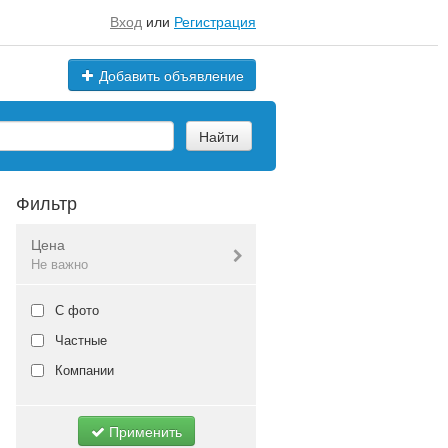
Вход
или
Регистрация
Добавить объявление
Найти
Фильтр
Цена
Не важно
Валюта:
руб.
С фото
Частные
Компании
Не важно
Применить