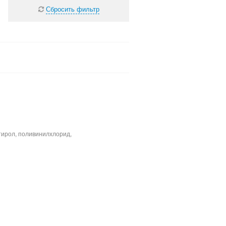
Сбросить фильтр
тирол, поливинилхлорид,