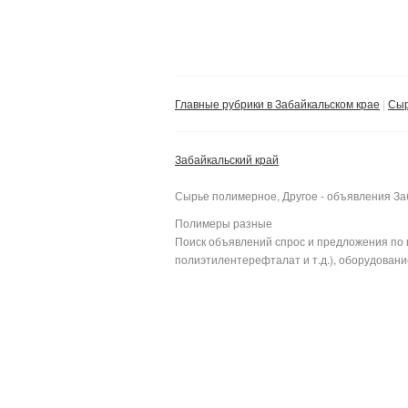
Главные рубрики в Забайкальском крае
Сыр
Забайкальский край
Сырье полимерное, Другое - объявления За
Полимеры разные
Поиск объявлений спрос и предложения по 
полиэтилентерефталат и т.д.), оборудование