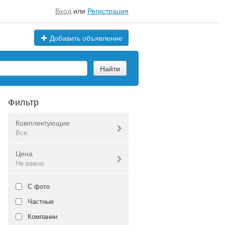
Вход
или
Регистрация
Добавить объявление
Найти
Фильтр
Комплектующие
Все
Цена
Все
Не важно
Валюта:
руб.
С фото
Частные
Компании
Не важно