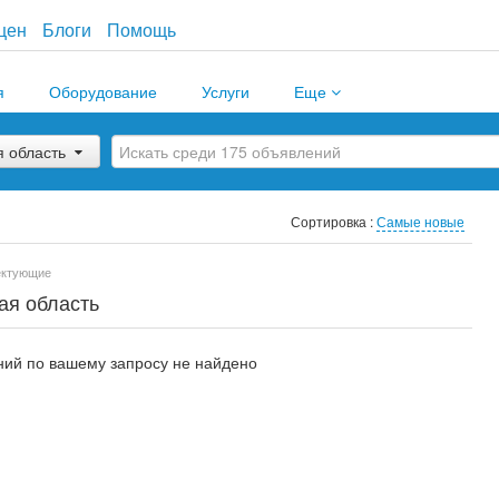
цен
Блоги
Помощь
я
Оборудование
Услуги
Еще
я область
Сортировка :
Самые новые
ектующие
ая область
ий по вашему запросу не найдено