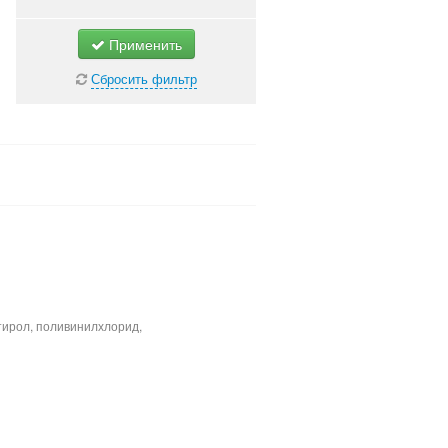
Применить
Сбросить фильтр
тирол, поливинилхлорид,