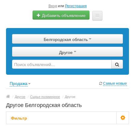
Вход
или
Регистрация
Добавить объявление
Главная
Белгородская область
Сырье
Другое
Изделия
Оборудование
Услуги
Продажа
Самые новые
Еще
/
Другое
/
Сырье полимерное
/
Другое
Другое Белгородская область
Фильтр
Цена