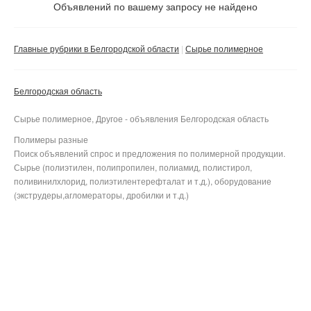
Не важно
Объявлений по вашему запросу не найдено
Валюта:
руб.
С фото
Главные рубрики в Белгородской области
Сырье полимерное
Частные
Компании
Белгородская область
Не важно
Сырье полимерное, Другое - объявления Белгородская область
Сбросить фильтр
Применить
Полимеры разные
Поиск объявлений спрос и предложения по полимерной продукции.
Сырье (полиэтилен, полипропилен, полиамид, полистирол,
поливинилхлорид, полиэтилентерефталат и т.д.), оборудование
(экструдеры,агломераторы, дробилки и т.д.)